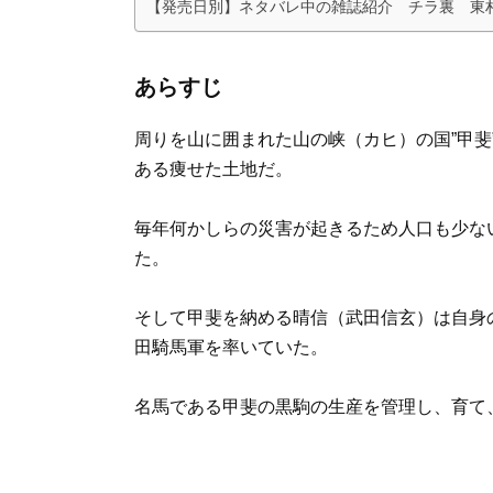
【発売日別】ネタバレ中の雑誌紹介 チラ裏 東
あらすじ
周りを山に囲まれた山の峡（カヒ）の国”甲
ある痩せた土地だ。
毎年何かしらの災害が起きるため人口も少な
た。
そして甲斐を納める晴信（武田信玄）は自身
田騎馬軍を率いていた。
名馬である甲斐の黒駒の生産を管理し、育て