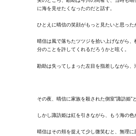
実のところ、勘助は今川の間者で、当時も晴
に海を見せたくなったのだと話す。
ひとえに晴信の笑顔がもっと見たいと思った
晴信は風で落ちたツツジを拾い上げながら、
分のことを許してくれるだろうかと呟く。
勘助は失ってしまった左目を指差しながら、
その夜、晴信に家族を殺された側室”諏訪姫”
しかし諏訪姫は紅を引きながら、もう海の色
晴信はその頬を捉えて少し微笑むと、無理に