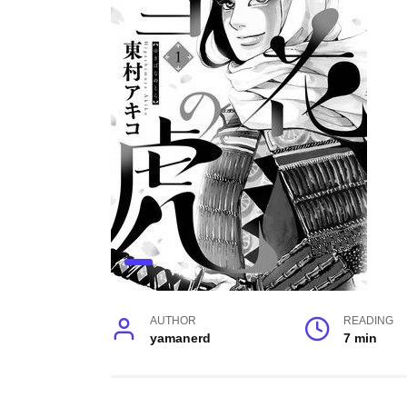
AUTHOR
READING
yamanerd
7 min