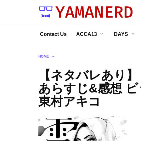
Skip
to
content
Contact Us
ACCA13
DAYS
HOME
»
【ネタバレあり】
あらすじ&感想 
東村アキコ