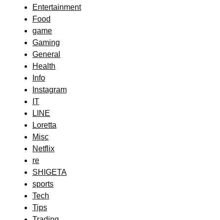
Entertainment
Food
game
Gaming
General
Health
Info
Instagram
IT
LINE
Loretta
Misc
Netflix
re
SHIGETA
sports
Tech
Tips
Trading