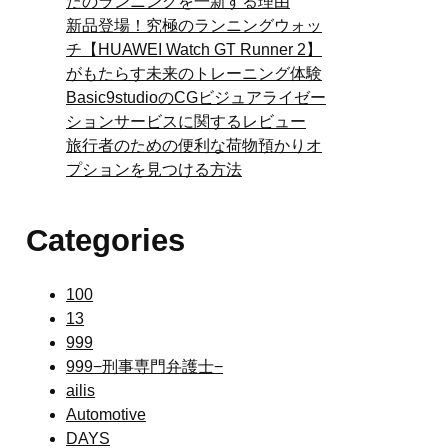
たのランニングを一新する理由
新品登場！究極のランニングウォッ
チ【HUAWEI Watch GT Runner 2】
がもたらす未来のトレーニング体験
Basic9studioのCGビジュアライゼー
ションサービスに関するレビュー
旅行者のための便利な荷物預かりオ
プションを見つける方法
Categories
100
13
999
999−刑事専門弁護士−
ailis
Automotive
DAYS