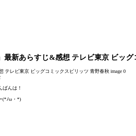
話』最新あらすじ&感想 テレビ東京 ビッ
2
こんばんは！
ﾉω・*)