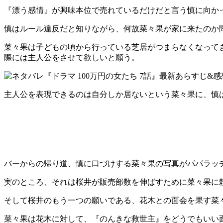
『漂う感情』が興味本位で売れているだけだと言う慎に向か
慎はルール違反だと知りながら、何故菜々果が家に来たのか
菜々果は子どもの頃から行っている芝居がつまらなくなって
際には主人公をさせて欲しいと願う。
主人公を表現できるのは自分しか居ないという菜々果に、慎
バーからの帰り道、慎に口づけする菜々果の写真がパパラッ
実のところ、それは桜井が販売部数を伸ばすために菜々果に
そして桜井のもう一つの願いである、花木との面会を果す菜
菜々果は花木に対して、『のんきな救世主』をどうでもいい