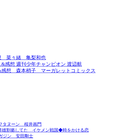
想 菜々緒 亀梨和也
じ&感想 週刊少年チャンピオン 渡辺航
&感想 森本梢子 マーガレットコミックス
アフタヌーン 桜井画門
群雄割拠してた イケメン戦国◆時をかける恋
マガジン 安田剛士