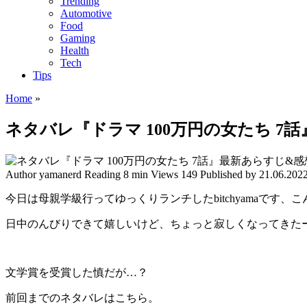
Trending
Automotive
Food
Gaming
Health
Tech
Tips
Home
»
ネタバレ『ドラマ 100万円の女たち 7
Author
yamanerd
Reading
8 min
Views
149
Published by
21.06.202
今日は母親学級行ってゆっくりランチしたbitchyamaです、
日中のんびりできて嬉しいけど、ちょっと寂しくなってきたー(*
文学賞を受賞した慎だが…？
前回までのネタバレはこちら。