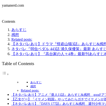
yamanerd.com
Contents
あらすじ
感想
Related posts:
【ネタバレあり】ドラマ『怪盗山猫3話』あらすじ&感
ネタバレ『弱虫ペダル 443話 浦久保優策』最新 あらす
【ネタバレあり】『高台家の人々4巻』最新刊あらすじ
Table of Contents
あらすじ
感想
Related posts:
【ネタバレあり】アニメ『亜人11話』あらすじ&感想 good!
【乙女ゲー】『イケメン戦国』やってみたらガチでイケメンが
【ネタバレあり】『DAYS 177話』あらすじ&感想 週刊少年