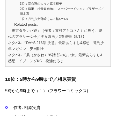
3位：高台家の人々／森本梢子
2位：SSB 超青春姉弟s スーパーセイシュンブラザーズ／
慎本真
1位：月刊少女野崎くん／椿いづみ
Related posts:
「東京タラレバ娘」（作者：東村アキコさん）に思う、現
代のアラサー女子／少女漫画／2巻発売【5/13】
ネタバレ『DAYS 216話 決意』最新あらすじ&感想 週刊少
年マガジン 安田剛士
ネタバレ『累（かさね）95話 顔のない女』最新あらすじ&
感想 イブニングKC 松浦だるま
10位：5時から9時まで／相原実貴
5時から9時まで（１） (フラワーコミックス)
作者:
相原実貴