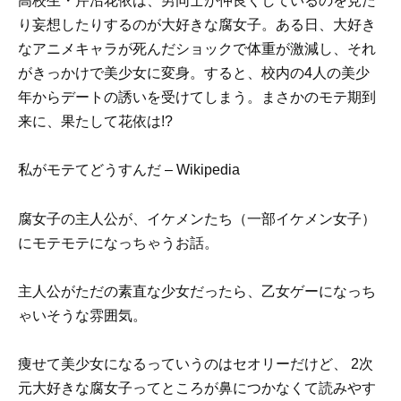
高校生・芹沼花依は、男同士が仲良くしているのを見た
り妄想したりするのが大好きな腐女子。ある日、大好き
なアニメキャラが死んだショックで体重が激減し、それ
がきっかけで美少女に変身。すると、校内の4人の美少
年からデートの誘いを受けてしまう。まさかのモテ期到
来に、果たして花依は!?
私がモテてどうすんだ – Wikipedia
腐女子の主人公が、イケメンたち（一部イケメン女子）
にモテモテになっちゃうお話。
主人公がただの素直な少女だったら、乙女ゲーになっち
ゃいそうな雰囲気。
痩せて美少女になるっていうのはセオリーだけど、 2次
元大好きな腐女子ってところが鼻につかなくて読みやす