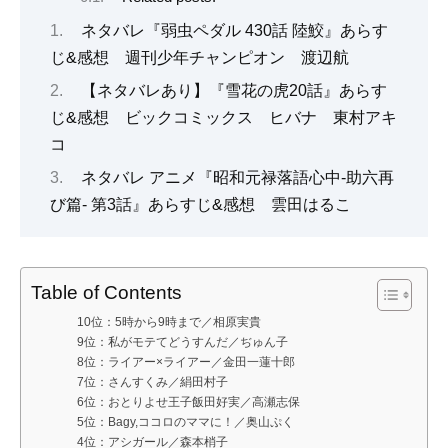
ネタバレ『弱虫ペダル 430話 陸鮫』あらす
じ&感想 週刊少年チャンピオン 渡辺航
【ネタバレあり】『雪花の虎20話』あらす
じ&感想 ビックコミックス ヒバナ 東村アキ
コ
ネタバレ アニメ『昭和元禄落語心中-助六再
び篇- 第3話』あらすじ&感想 雲田はるこ
Table of Contents
10位：5時から9時まで／相原実貴
9位：私がモテてどうすんだ／ぢゅん子
8位：ライアー×ライアー／金田一蓮十郎
7位：さんすくみ／絹田村子
6位：おとりよせ王子飯田好実／高瀬志保
5位：Bagy,ココロのママに！／奥山ぷく
4位：アシガール／森本梢子