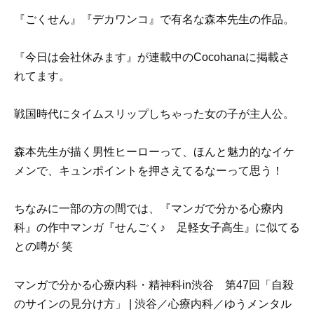
『ごくせん』『デカワンコ』で有名な森本先生の作品。
『今日は会社休みます』が連載中のCocohanaに掲載さ
れてます。
戦国時代にタイムスリップしちゃった女の子が主人公。
森本先生が描く男性ヒーローって、ほんと魅力的なイケ
メンで、キュンポイントを押さえてるなーって思う！
ちなみに一部の方の間では、『マンガで分かる心療内
科』の作中マンガ『せんごく♪ 足軽女子高生』に似てる
との噂が 笑
マンガで分かる心療内科・精神科in渋谷 第47回「自殺
のサインの見分け方」 | 渋谷／心療内科／ゆうメンタル