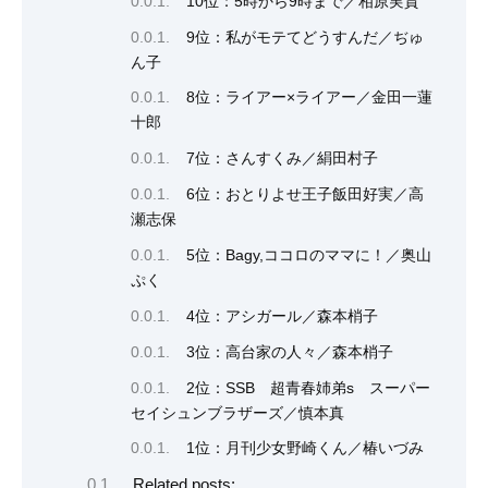
10位：5時から9時まで／相原実貴
9位：私がモテてどうすんだ／ぢゅ
ん子
8位：ライアー×ライアー／金田一蓮
十郎
7位：さんすくみ／絹田村子
6位：おとりよせ王子飯田好実／高
瀬志保
5位：Bagy,ココロのママに！／奥山
ぷく
4位：アシガール／森本梢子
3位：高台家の人々／森本梢子
2位：SSB 超青春姉弟s スーパー
セイシュンブラザーズ／慎本真
1位：月刊少女野崎くん／椿いづみ
Related posts: