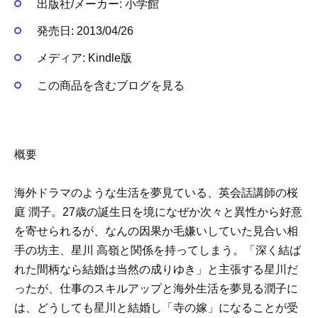
出版社/メーカー:
小学館
発売日:
2013/04/26
メディア:
Kindle版
この商品を含むブログを見る
概要
海外ドラマのような生活を夢見ている、英会話講師の桜
庭 潤子。27歳の誕生日を境になぜか次々と異性から好意
を寄せられるが、なんの因果か毛嫌いしていた見合い相
手の坊主、星川 高嶺と関係を持ってしまう。「深く結ば
れた間柄なら結婚は当然の成りゆき」と主張する星川だ
ったが、仕事のスキルアップと海外生活を夢見る潤子に
は、どうしても星川と結婚し「寺の嫁」になることが受