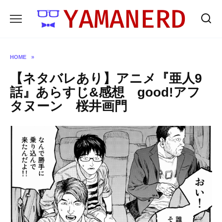
Skip
to
content
HOME
»
【ネタバレあり】アニメ『亜人9
話』あらすじ&感想 good!アフ
タヌーン 桜井画門