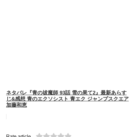
ネタバレ『青の祓魔師 93話 雪の果て2』最新あらす
じ&感想 青のエクソシスト 青エク ジャンプスクエア
加藤和恵
Rate article