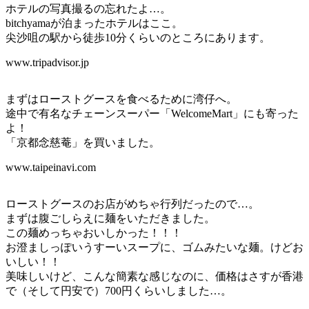
ホテルの写真撮るの忘れたよ…。
bitchyamaが泊まったホテルはここ。
尖沙咀の駅から徒歩10分くらいのところにあります。
www.tripadvisor.jp
まずはローストグースを食べるために湾仔へ。
途中で有名なチェーンスーパー「WelcomeMart」にも寄った
よ！
「京都念慈菴」を買いました。
www.taipeinavi.com
ローストグースのお店がめちゃ行列だったので…。
まずは腹ごしらえに麺をいただきました。
この麺めっちゃおいしかった！！！
お澄ましっぽいうすーいスープに、ゴムみたいな麺。けどお
いしい！！
美味しいけど、こんな簡素な感じなのに、価格はさすが香港
で（そして円安で）700円くらいしました…。