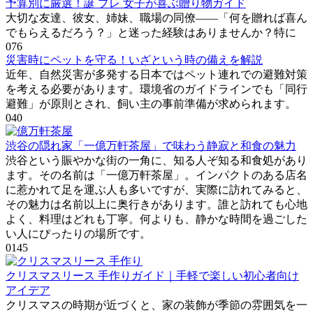
予算別に厳選！誕 プレ 女子が喜ぶ贈り物ガイド
大切な友達、彼女、姉妹、職場の同僚――「何を贈れば喜ん
でもらえるだろう？」と迷った経験はありませんか？特に
0
76
災害時にペットを守る！いざという時の備えを解説
近年、自然災害が多発する日本ではペット連れでの避難対策
を考える必要があります。環境省のガイドラインでも「同行
避難」が原則とされ、飼い主の事前準備が求められます。
0
40
渋谷の隠れ家「一億万軒茶屋」で味わう静寂と和食の魅力
渋谷という賑やかな街の一角に、知る人ぞ知る和食処があり
ます。その名前は「一億万軒茶屋」。インパクトのある店名
に惹かれて足を運ぶ人も多いですが、実際に訪れてみると、
その魅力は名前以上に奥行きがあります。誰と訪れても心地
よく、料理はどれも丁寧。何よりも、静かな時間を過ごした
い人にぴったりの場所です。
0
145
クリスマスリース 手作りガイド｜手軽で楽しい初心者向け
アイデア
クリスマスの時期が近づくと、家の装飾が季節の雰囲気を一