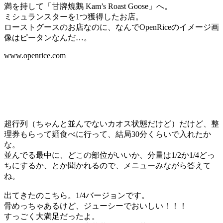
満を持して「甘牌燒鵝 Kam’s Roast Goose」へ。
ミシュランスターを1つ獲得したお店。
ローストグースのお店なのに、なんでOpenRiceのイメージ画
像はピータンなんだ…。
www.openrice.com
超行列（ちゃんと並んでないカオス状態だけど）だけど、整
理券もらって麺食べに行って、結局30分くらいで入れたか
な。
並んでる最中に、どこの部位がいいか、分量は1/2か1/4どっ
ちにするか、とか聞かれるので、メニューみながら答えて
ね。
出てきたのこちら。1/4バージョンです。
骨めっちゃあるけど、ジューシーでおいしい！！！
すっごく大満足だったよ。