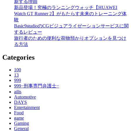
新する理由
新品登場！究極のランニングウォッチ【HUAWEI
Watch GT Runner 2】がもたらす未来のトレーニング体
験
Basic9studioのCGビジュアライゼーションサービスに関
するレビュー
旅行者のための便利な荷物預かりオプションを見つけ
る方法
Categories
100
13
999
999−刑事専門弁護士−
ailis
Automotive
DAYS
Entertainment
Food
game
Gaming
General