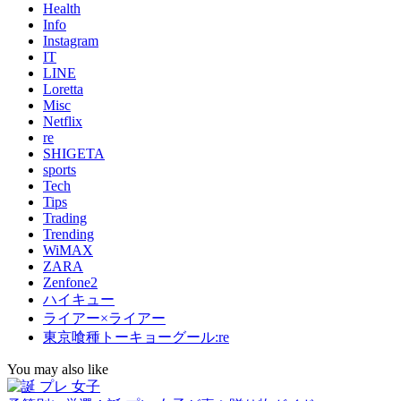
Health
Info
Instagram
IT
LINE
Loretta
Misc
Netflix
re
SHIGETA
sports
Tech
Tips
Trading
Trending
WiMAX
ZARA
Zenfone2
ハイキュー
ライアー×ライアー
東京喰種トーキョーグール:re
You may also like