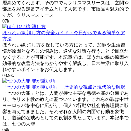
層高めてくれます。その中でもクリスマスリースは、玄関や
部屋を彩る定番アイテムとして人気です。市販品も魅力的で
すが、クリスマスリース
0
7k.
ほうれい線 消し方の完全ガイド：今日からできる簡単ケア
方法
ほうれい線 消し方を探している方にとって、加齢や生活習
慣が原因となるこの悩みは、適切な対策を行うことで目立た
なくすることが可能です。本記事では、ほうれい線の原因や
効果的な改善方法をわかりやすく解説し、日常生活に取り入
れやすいポイントをお伝えします。
0
3.9k.
「七つの大罪 罪が重い順」：歴史的な視点と現代的な解釈
「七つの大罪」とは、人間が持つ主要な悪徳や罪の分類であ
り、キリスト教の教えに基づいています。これらの罪は中世
ヨーロッパを中心に広がり、個人の行動や社会的倫理観に影
響を与えてきました。それぞれが人間の内面や行動を象徴
し、道徳的な戒めとしての役割を果たしています。本記事で
は、七つの大罪
0
4k.