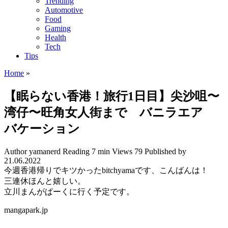
Trending
Automotive
Food
Gaming
Health
Tech
Tips
Home
»
【眠らない香港！旅行1日目】尖沙咀〜
湾仔〜旺角女人街まで バニラエア
バケーション
Author
yamanerd
Reading
7 min
Views
79
Published by
21.06.2022
今週香港帰りでキツかったbitchyamaです、こんばんは！
三連休ほんと嬉しい。
立川まんがぱーくに行く予定です。
mangapark.jp