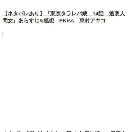
【ネタバレあり】『東京タラレバ娘 14話 透明人
間女』あらすじ&感想 EKiss 東村アキコ