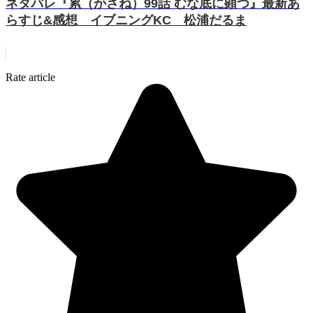
ネタバレ『累（かさね）99話 むな底に顕つ』最新あ
らすじ&感想 イブニングKC 松浦だるま
Rate article