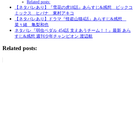
Related posts:
【ネタバレあり】『雪花の虎18話』あらすじ&感想 ビックコ
ミックス ヒバナ 東村アキコ
【ネタバレあり】ドラマ『怪盗山猫4話』あらすじ&感想
菜々緒 亀梨和也
ネタバレ『弱虫ペダル 454話 支えあうチーム！！』最新 あら
すじ&感想 週刊少年チャンピオン 渡辺航
Related posts: