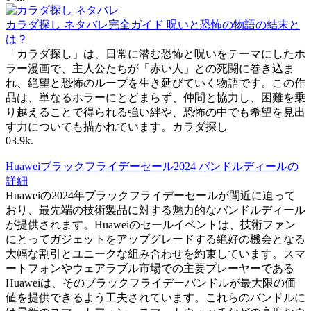
カラダ探し ネタバレ完全ガイド 呪いと恐怖の物語の結末と
は？
「カラダ探し」は、日常に潜む恐怖と呪いをテーマにしたホ
ラー漫画で、主人公たちが「赤い人」との死闘に巻き込ま
れ、絶望と恐怖のループを生き延びていく物語です。この作
品は、単なるホラーにとどまらず、仲間と協力し、困難を乗
り越えることで得られる強い絆や、恐怖の中でも希望を見出
す力についても描かれています。カラダ探し
0
3.9k.
Huaweiブラックフライデーセール2024 バンドルディールの
詳細
Huaweiの2024年ブラックフライデーセールが間近に迫って
おり、最先端の技術製品に対する魅力的なバンドルディール
が提供されます。Huaweiのセールイベントは、技術ファン
にとってガジェットをアップグレードする絶好の機会となる
大幅な割引とユニークな組み合わせを約束しています。スマ
ートフォンやウェアラブル市場での主要プレーヤーである
Huaweiは、そのブラックフライデーバンドルが最大限の価
値を提供できるよう工夫されています。これらのバンドルに