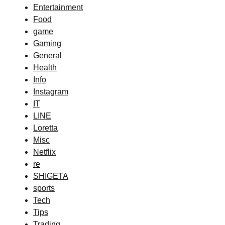
Entertainment
Food
game
Gaming
General
Health
Info
Instagram
IT
LINE
Loretta
Misc
Netflix
re
SHIGETA
sports
Tech
Tips
Trading