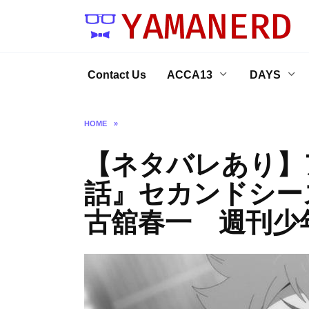
Skip
to
content
Contact Us
ACCA13
DAYS
HOME
»
【ネタバレあり】ア
話』セカンドシ
古舘春一 週刊少