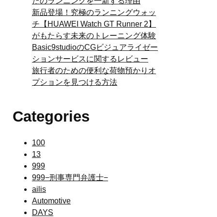
たのランニングを一新する理由
新品登場！究極のランニングウォッ
チ【HUAWEI Watch GT Runner 2】
がもたらす未来のトレーニング体験
Basic9studioのCGビジュアライゼー
ションサービスに関するレビュー
旅行者のための便利な荷物預かりオ
プションを見つける方法
Categories
100
13
999
999−刑事専門弁護士−
ailis
Automotive
DAYS