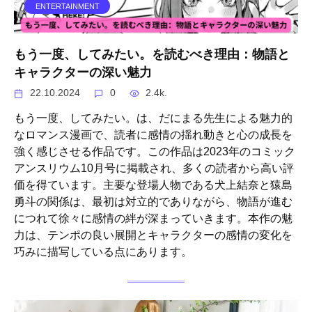
ENTERTAINMENT
もう一度、してみたい。を読むべき理由：物語と
キャラクターの深い魅力
22.10.2024
0
2.4k.
もう一度、してみたい。は、だにまる先生による魅力的
なロマンス漫画で、読者に感情の揺れ動きと心の成長を
強く感じさせる作品です。この作品は2023年のコミック
アンスリウム10月号に掲載され、多くの読者から高い評
価を得ています。主要な登場人物である犬上結奈と猿島
勇斗の関係は、最初は対立的でありながら、物語が進む
につれて徐々に感情の絆が深まっていきます。本作の魅
力は、テンポの良い展開とキャラクターの感情の変化を
巧みに描写している点にあります。