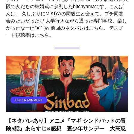
阪で友だちの結婚式に参列したbitchyamaです、こんば
んは！ 久しぶりにMIKIYAの同級生と会えて、プチ同窓
会みたいだった♡ 大学行きながら通った専門学校、楽し
かったなー(∩´∀｀)∩ 前回のネタバレはこちら。 デスノ
ート視聴率はこちら。
ENTERTAINMENT
【ネタバレあり】アニメ『マギ シンドバッドの冒
険5話』あらすじ&感想 裏少年サンデー 大高忍