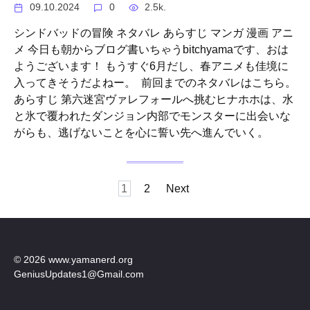
09.10.2024
0
2.5k.
シンドバッドの冒険 ネタバレ あらすじ マンガ 漫画 アニ
メ 今日も朝からブログ書いちゃうbitchyamaです、おは
ようございます！ もうすぐ6月だし、春アニメも佳境に
入ってきそうだよねー。 前回までのネタバレはこちら。
あらすじ 第六迷宮ヴァレフォールへ挑むヒナホホは、水
と氷で覆われたダンジョン内部でモンスターに出会いな
がらも、逃げないことを心に誓い先へ進んでいく。
Posts
1
2
Next
pagination
© 2026 www.yamanerd.org
GeniusUpdates1@Gmail.com