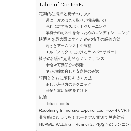
Table of Contents
定期的な清掃と椅子の手入れ
週に一度のほこり取りと掃除機がけ
汚れに対するスポットクリーニング
革椅子の耐久性を保つためのコンディショニング
快適さを最大限にするための椅子の調整方法
高さとアームレストの調整
エルゴノミクスにおけるランバーサポート
椅子の部品の定期的なメンテナンス
車輪や可動部分の潤滑
ネジの締め直しと安定性の確認
時間とともに摩耗を防ぐ方法
正しい座り方のテクニック
日光と重い荷物を避ける
結論
Related posts:
Redefining Immersive Experiences: How 4K VR H
非常時にも安心を！ポータブル電源で災害対策
HUAWEI Watch GT Runner 2があなたのラ