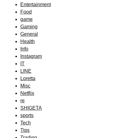
Entertainment
Food
game
Gaming
General
Health
Info
Instagram
IT
LINE
Loretta
Misc
Netflix
re
SHIGETA
sports
Tech
Tips
Trading