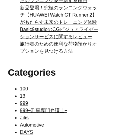
たのランニングを一新する理由
新品登場！究極のランニングウォッ
チ【HUAWEI Watch GT Runner 2】
がもたらす未来のトレーニング体験
Basic9studioのCGビジュアライゼー
ションサービスに関するレビュー
旅行者のための便利な荷物預かりオ
プションを見つける方法
Categories
100
13
999
999−刑事専門弁護士−
ailis
Automotive
DAYS