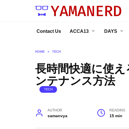
Skip
to
content
Contact Us
ACCA13
DAYS
HOME
»
TECH
長時間快適に使え
ンテナンス方法
TECH
AUTHOR
READING
samanvya
15 min