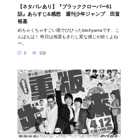
【ネタバレあり】『ブラッククローバー61
話』あらすじ&感想 週刊少年ジャンプ 田畠
裕基
めちゃくちゃすごい雨でびびったbitchyamaです、こ
んばんは！ 昨日は地震もきたし変な感じが続くよね
ー。
0
159