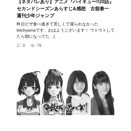
【ネタバレあり】アニメ『ハイキュー!!20話』
セカンドシーズンあらすじ&感想 古舘春一
週刊少年ジャンプ
昨日ピザ食べ過ぎて苦しくて寝られなかった
bitchyamaです、おはようございます！ ウトウトして
たら朝になってた…(
0
79