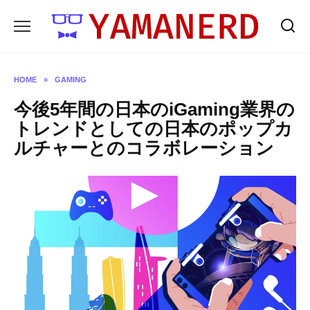
Skip
to
content
HOME
»
GAMING
今後5年間の日本のiGaming業界の
トレンドとしての日本のポップカ
ルチャーとのコラボレーション