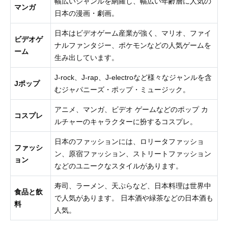
幅広いジャンルを網羅し、幅広い年齢層に人気の
マンガ
日本の漫画・劇画。
日本はビデオゲーム産業が強く、マリオ、ファイ
ビデオゲ
ナルファンタジー、ポケモンなどの人気ゲームを
ーム
生み出しています。
J-rock、J-rap、J-electroなど様々なジャンルを含
Jポップ
むジャパニーズ・ポップ・ミュージック。
アニメ、マンガ、ビデオ ゲームなどのポップ カ
コスプレ
ルチャーのキャラクターに扮するコスプレ。
日本のファッションには、ロリータファッショ
ファッシ
ン、原宿ファッション、ストリートファッション
ョン
などのユニークなスタイルがあります。
寿司、ラーメン、天ぷらなど、日本料理は世界中
食品と飲
で人気があります。 日本酒や緑茶などの日本酒も
料
人気。