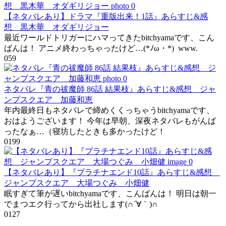
【ネタバレあり】ドラマ『重版出来！1話』あらすじ&感
想 黒木華 オダギリジョー
最近ワールドトリガーにハマってきたbitchyamaです、こん
ばんは！ アニメ終わっちゃったけど…(*ﾉω・*) www.
0
59
ネタバレ『青の祓魔師 86話 結果枝』あらすじ&感想 ジャ
ンプスクエア 加藤和恵
年内最終日もネタバレで締めくくっちゃうbitchyamaです、
おはようございます！ 今年は早朝、深夜ネタバレもがんば
ったなぁ…（寝坊したときも多かったけど！
0
199
【ネタバレあり】『プラチナエンド10話』あらすじ&感想
ジャンプスクエア 大場つぐみ 小畑健
眠すぎて筆が遅いbitchyamaです、こんばんは！ 明日は朝一
でまつエク行ってから出社します(∩´∀｀)∩
0
127