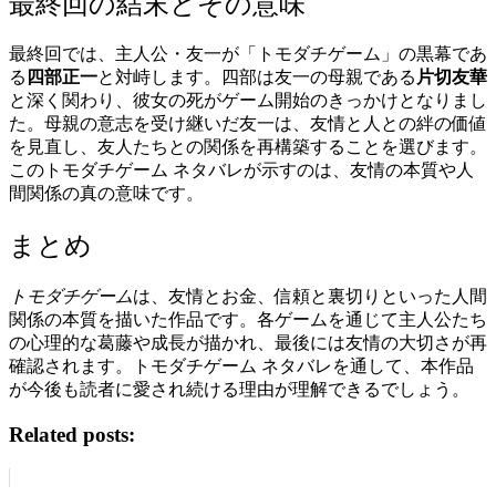
最終回の結末とその意味
最終回では、主人公・友一が「トモダチゲーム」の黒幕であ
る
四部正一
と対峙します。四部は友一の母親である
片切友華
と深く関わり、彼女の死がゲーム開始のきっかけとなりまし
た。母親の意志を受け継いだ友一は、友情と人との絆の価値
を見直し、友人たちとの関係を再構築することを選びます。
このトモダチゲーム ネタバレが示すのは、友情の本質や人
間関係の真の意味です。
まとめ
トモダチゲーム
は、友情とお金、信頼と裏切りといった人間
関係の本質を描いた作品です。各ゲームを通じて主人公たち
の心理的な葛藤や成長が描かれ、最後には友情の大切さが再
確認されます。トモダチゲーム ネタバレを通して、本作品
が今後も読者に愛され続ける理由が理解できるでしょう。
Related posts: