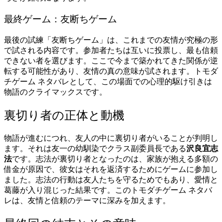
最終ゲーム：友断ちゲーム
最後の試練「友断ちゲーム」は、これまでの友情が究極の形
で試される内容です。参加者たちは互いに投票し、最も信頼
できない者を選びます。ここで今まで築かれてきた関係が逆
転する可能性があり、友情の真の意味が試されます。トモダ
チゲーム ネタバレとして、この場面での心理的駆け引きは
物語のクライマックスです。
裏切り者の正体と動機
物語が進むにつれ、友人の中に裏切り者がいることが判明し
ます。それは友一の幼馴染でクラス副委員長である
沢良宜志
法
です。志法が裏切り者となったのは、家族が抱える多額の
借金が原因で、彼女はそれを返済するためにゲームに参加し
ました。志法の行動は友人たちを守るためでもあり、愛情と
葛藤が入り混じった結果です。このトモダチゲーム ネタバ
レは、友情と信頼のテーマに深みを加えます。