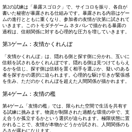
第2の試練は「暴露スゴロク」で、サイコロを振り、各自が
書いた秘密が暴露される仕組みです。暴露される内容はゲー
ムの進行とともに重くなり、参加者の友情が次第に試されて
いきます。このトモダチゲーム ネタバレで描かれる暴露の
過程は、信頼関係に対する心理的な圧力を増していきます。
第3ゲーム：友情かくれんぼ
「友情かくれんぼ」は、隠れる側と探す側に分かれ、互いに
信頼を試されるかくれんぼです。隠れる側は見つけてもらえ
るかを信じ、探す側は信頼を置く相手を選ぶか、疑いのある
者を探すかの選択に迫られます。心理的な駆け引きが緊張感
を生み、ただのかくれんぼを超えた人間関係が描かれます。
第4ゲーム：友情の檻
第4ゲーム「友情の檻」では、限られた空間で生活を共有す
る試練に挑みます。物資が制限された過酷な環境の中で、支
え合うか孤立するかという選択が迫られます。極限状態に置
かれることで、友情が本物かどうかが試され、人間関係のも
ろさが露わになります。