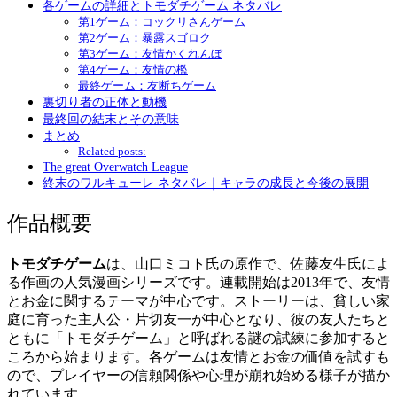
各ゲームの詳細とトモダチゲーム ネタバレ
第1ゲーム：コックリさんゲーム
第2ゲーム：暴露スゴロク
第3ゲーム：友情かくれんぼ
第4ゲーム：友情の檻
最終ゲーム：友断ちゲーム
裏切り者の正体と動機
最終回の結末とその意味
まとめ
Related posts:
The great Overwatch League
終末のワルキューレ ネタバレ｜キャラの成長と今後の展開
作品概要
トモダチゲーム
は、山口ミコト氏の原作で、佐藤友生氏によ
る作画の人気漫画シリーズです。連載開始は2013年で、友情
とお金に関するテーマが中心です。ストーリーは、貧しい家
庭に育った主人公・片切友一が中心となり、彼の友人たちと
ともに「トモダチゲーム」と呼ばれる謎の試練に参加すると
ころから始まります。各ゲームは友情とお金の価値を試すも
ので、プレイヤーの信頼関係や心理が崩れ始める様子が描か
れています。