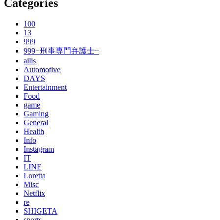
Categories
100
13
999
999−刑事専門弁護士−
ailis
Automotive
DAYS
Entertainment
Food
game
Gaming
General
Health
Info
Instagram
IT
LINE
Loretta
Misc
Netflix
re
SHIGETA
sports