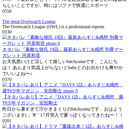
らしいことですが、時にはソファで快適にスポーツ
0
556
The great Overwatch League
The Overwatch League (OWL) is a professional esports
0
330
ネタバレ『素敵な彼氏 19話』最新あらすじ&感想 別冊マー
ガレット 河原和音
お天気悪いけど涼しくて嬉しいbitchyamaです、こんにち
は！ あんまり気温上がらないとbabyとのお出かけも爽やか
でいいよね〜♪
0
370
【ネタバレあり】アニメ『DAYS 1話』あらすじ&感想 週
刊少年マガジン 安田剛士
昨日から暑すぎて汗かきまくりのbitchyamaです、おはよう
ございます(；´∀｀) 7月突入で夏っぽくなってきたねー！！
0
201