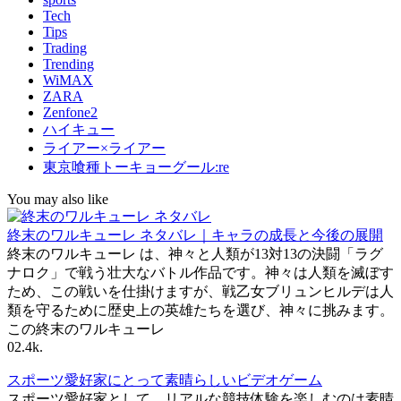
Tech
Tips
Trading
Trending
WiMAX
ZARA
Zenfone2
ハイキュー
ライアー×ライアー
東京喰種トーキョーグール:re
You may also like
終末のワルキューレ ネタバレ｜キャラの成長と今後の展開
終末のワルキューレ は、神々と人類が13対13の決闘「ラグ
ナロク」で戦う壮大なバトル作品です。神々は人類を滅ぼす
ため、この戦いを仕掛けますが、戦乙女ブリュンヒルデは人
類を守るために歴史上の英雄たちを選び、神々に挑みます。
この終末のワルキューレ
0
2.4k.
スポーツ愛好家にとって素晴らしいビデオゲーム
スポーツ愛好家として、リアルな競技体験を楽しむのは素晴