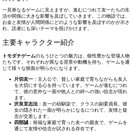
一見単なるゲームに見えますが、進むにつれて友一たちの生
活や関係に大きな影響を及ぼしていきます。この物語では、
お金と友情が人間関係にどのような影響を及ぼすのかが示さ
れ、読者にも深いテーマを投げかけます。
主要キャラクター紹介
トモダチゲーム
のもうひとつの魅力は、個性豊かな登場人物
たちです。それぞれが異なる背景や動機を持ち、ゲームを通
じて様々な側面が明らかになります。
片切友一
：主人公で、貧しい家庭で育ちながらも友人
を大切にする心を持っています。ゲームが進むにつれ
て、彼の意外な一面や他人との絆への強い信念が現れ
ます。
沢良宜志法
：友一の幼馴染で、クラスの副委員長。彼
女の隠された一面が明らかになるにつれて、友情と疑
念が交差します。
四部誠
：裕福な家庭で育った友一の親友で、ゲームを
通じて友情や信念が試される存在です。