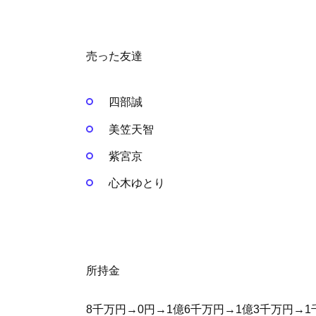
売った友達
四部誠
美笠天智
紫宮京
心木ゆとり
所持金
8千万円→0円→1億6千万円→1億3千万円→1千