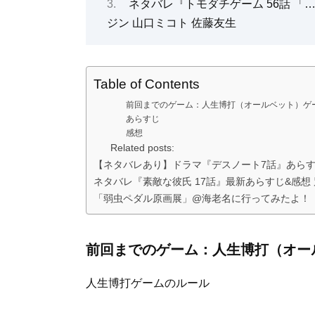
ネタバレ『トモダチゲーム 56話 「
ジン 山口ミコト 佐藤友生
Table of Contents
前回までのゲーム：人生博打（オールベット）ゲ
あらすじ
感想
Related posts:
【ネタバレあり】ドラマ『デスノート7話』あら
ネタバレ『素敵な彼氏 17話』最新あらすじ&感想
「弱虫ペダル原画展」@海老名に行ってみたよ！
前回までのゲーム：人生博打（オー
人生博打ゲームのルール