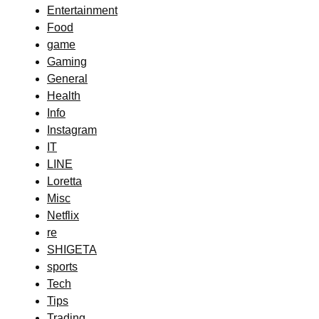
Entertainment
Food
game
Gaming
General
Health
Info
Instagram
IT
LINE
Loretta
Misc
Netflix
re
SHIGETA
sports
Tech
Tips
Trading