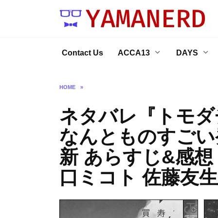
Skip
to
content
Contact Us
ACCA13
DAYS
HOME
»
ネタバレ『トモダチ
なんとものすごい
新 あらすじ&感想
口ミコト 佐藤友