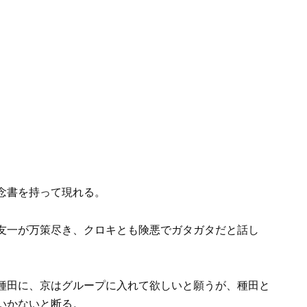
念書を持って現れる。
友一が万策尽き、クロキとも険悪でガタガタだと話し
種田に、京はグループに入れて欲しいと願うが、種田と
いかないと断る。