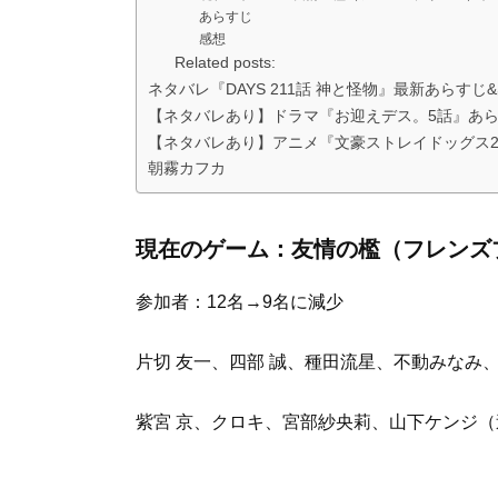
あらすじ
感想
Related posts:
ネタバレ『DAYS 211話 神と怪物』最新あらす
【ネタバレあり】ドラマ『お迎えデス。5話』あ
【ネタバレあり】アニメ『文豪ストレイドッグス2
朝霧カフカ
現在のゲーム：友情の檻（フレンズ
参加者：12名→9名に減少
片切 友一、四部 誠、種田流星、不動みなみ
紫宮 京、クロキ、宮部紗央莉、
山下ケンジ
（