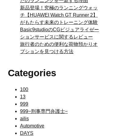
たのランニングを一新する理由
新品登場！究極のランニングウォッ
チ【HUAWEI Watch GT Runner 2】
がもたらす未来のトレーニング体験
Basic9studioのCGビジュアライゼー
ションサービスに関するレビュー
旅行者のための便利な荷物預かりオ
プションを見つける方法
Categories
100
13
999
999−刑事専門弁護士−
ailis
Automotive
DAYS