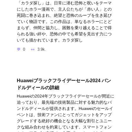
「カラダ探し」は、日常に潜む恐怖と呪いをテーマ
にしたホラー漫画で、主人公たちが「赤い人」との
死闘に巻き込まれ、絶望と恐怖のループを生き延び
ていく物語です。この作品は、単なるホラーにとど
まらず、仲間と協力し、困難を乗り越えることで得
られる強い絆や、恐怖の中でも希望を見出す力につ
いても描かれています。カラダ探し
0
3.9k.
Huaweiブラックフライデーセール2024 バン
ドルディールの詳細
Huaweiの2024年ブラックフライデーセールが間近に
迫っており、最先端の技術製品に対する魅力的なバ
ンドルディールが提供されます。Huaweiのセールイ
ベントは、技術ファンにとってガジェットをアップ
グレードする絶好の機会となる大幅な割引とユニー
クな組み合わせを約束しています。スマートフォン