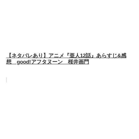
【ネタバレあり】アニメ『亜人12話』あらすじ&感
想 good!アフタヌーン 桜井画門