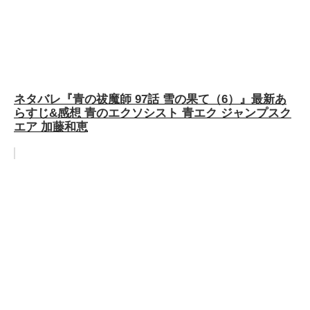
ネタバレ『青の祓魔師 97話 雪の果て（6）』最新あ
らすじ&感想 青のエクソシスト 青エク ジャンプスク
エア 加藤和恵