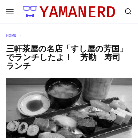
Skip
to
content
HOME
»
三軒茶屋の名店「すし屋の芳国」
でランチしたよ！ 芳勘 寿司
ランチ