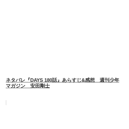
ネタバレ『DAYS 180話』あらすじ&感想 週刊少年
マガジン 安田剛士