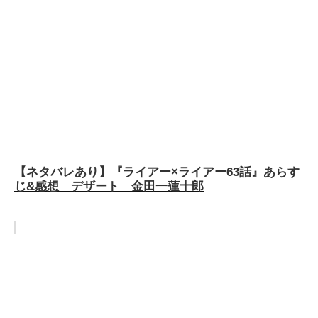
【ネタバレあり】『ライアー×ライアー63話』あらす
じ&感想 デザート 金田一蓮十郎