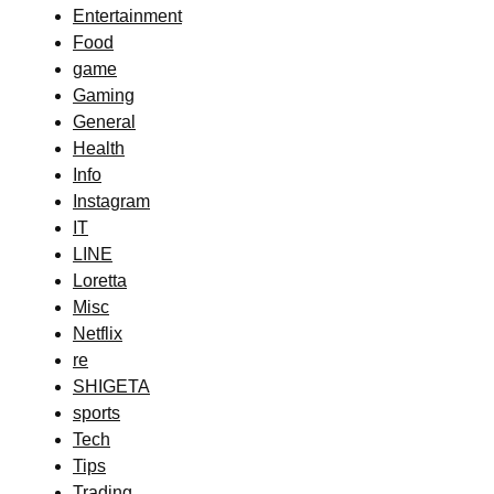
Entertainment
Food
game
Gaming
General
Health
Info
Instagram
IT
LINE
Loretta
Misc
Netflix
re
SHIGETA
sports
Tech
Tips
Trading