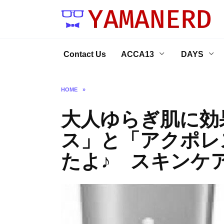
Skip
to
content
Contact Us
ACCA13
DAYS
HOME
»
大人ゆらぎ肌に効
ス」と「アクポレ
たよ♪ スキンケ