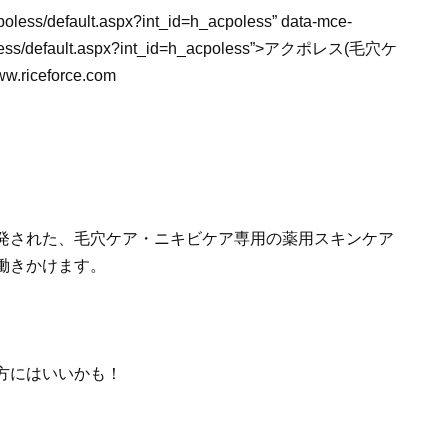
cpoless/default.aspx?int_id=h_acpoless” data-mce-
acpoless/default.aspx?int_id=h_acpoless”>アクポレス(毛穴ケ
ceforce.com
発された、毛穴ケア・ニキビケア専用の薬用スキンケア
働きかけます。
方にはいいかも！