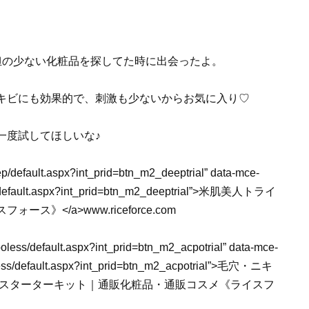
。
、負担の少ない化粧品を探してた時に出会ったよ。
キビにも効果的で、刺激も少ないからお気に入り♡
一度試してほしいな♪
deep/default.aspx?int_prid=btn_m2_deeptrial” data-mce-
deep/default.aspx?int_prid=btn_m2_deeptrial”>米肌美人トライ
</a>www.riceforce.com
cpoless/default.aspx?int_prid=btn_m2_acpotrial” data-mce-
cpoless/default.aspx?int_prid=btn_m2_acpotrial”>毛穴・ニキ
 スターターキット｜通販化粧品・通販コスメ《ライスフ