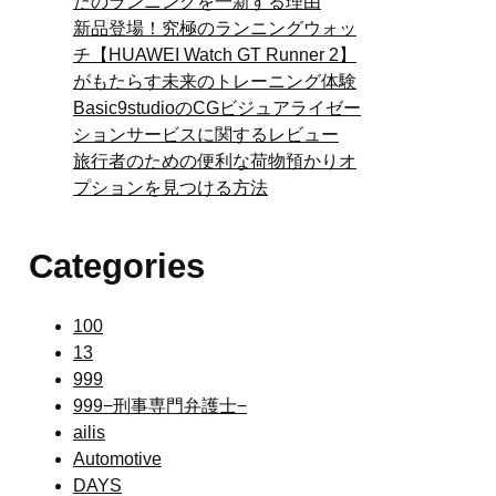
たのランニングを一新する理由
新品登場！究極のランニングウォッ
チ【HUAWEI Watch GT Runner 2】
がもたらす未来のトレーニング体験
Basic9studioのCGビジュアライゼー
ションサービスに関するレビュー
旅行者のための便利な荷物預かりオ
プションを見つける方法
Categories
100
13
999
999−刑事専門弁護士−
ailis
Automotive
DAYS