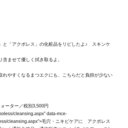
り含ませて優しく拭き取るよ。
取れやすくなるまつエクにも、こちらだと負担が少ない
ォーター／税別3,500円
cpoless/cleansing.aspx” data-mce-
tem/acpoless/cleansing.aspx”>毛穴・ニキビケアに アクポレス