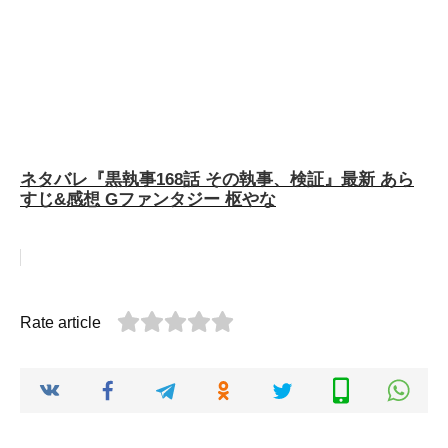
ネタバレ『黒執事168話 その執事、検証』最新 あら
すじ&感想 Gファンタジー 枢やな
Rate article