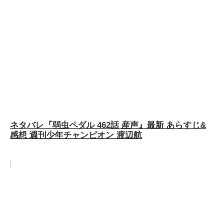
ネタバレ『弱虫ペダル 462話 産声』最新 あらすじ&
感想 週刊少年チャンピオン 渡辺航