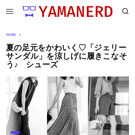
Skip
to
content
HOME
»
夏の足元をかわいく♡「ジェリー
サンダル」を涼しげに履きこなそ
う♪ シューズ