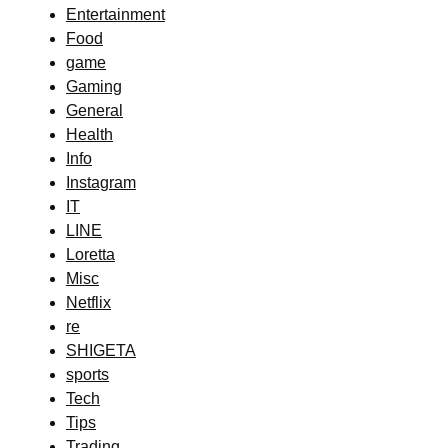
Entertainment
Food
game
Gaming
General
Health
Info
Instagram
IT
LINE
Loretta
Misc
Netflix
re
SHIGETA
sports
Tech
Tips
Trading