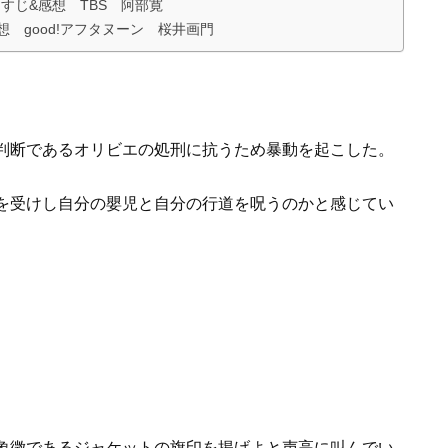
すじ&感想 TBS 阿部寛
 good!アフタヌーン 桜井画門
判断であるオリビエの処刑に抗うため暴動を起こした。
を受けし自分の嬰児と自分の行道を呪うのかと感じてい
象徴であるジャケットの旗印を掲げよと声高に叫んでい