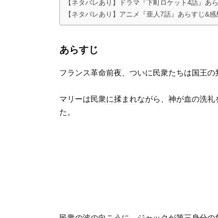
【ネタバレあり】ドラマ『下町ロケット4話』あら
【ネタバレあり】アニメ『亜人7話』あらすじ&感想
あらすじ
フランス革命前夜、ついに民衆たちは国王の
マリーは民衆に揉まれながら、神が血の洗礼
た。
民衆の波の向こうに、ジャックが第三身分の