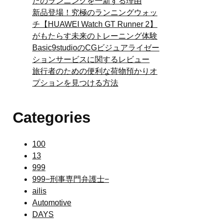
たのランニングを一新する理由
新品登場！究極のランニングウォッ
チ【HUAWEI Watch GT Runner 2】
がもたらす未来のトレーニング体験
Basic9studioのCGビジュアライゼー
ションサービスに関するレビュー
旅行者のための便利な荷物預かりオ
プションを見つける方法
Categories
100
13
999
999−刑事専門弁護士−
ailis
Automotive
DAYS