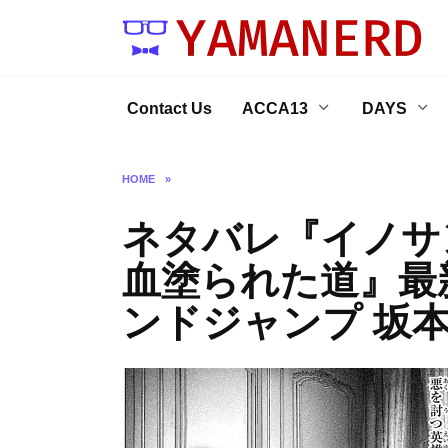
Skip
to
content
Contact Us
ACCA13
DAYS
HOME
»
ネタバレ『イノサン
血塗られた道』最
ンドジャンプ 坂