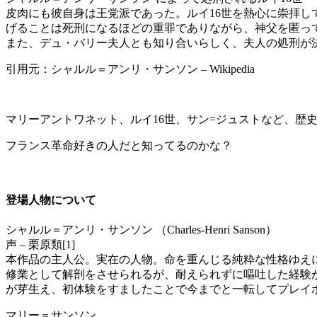
皮肉にも彼自身は王党派であった。ルイ16世を熱心に崇拝し
げることは死刑になるほどの重罪でありながら、神父を匿っ
また、デュ・バリー夫人とも知り合いらしく、夫人の処刑が
引用元：シャルル＝アンリ・サンソン – Wikipedia
マリーアントワネット、ルイ16世、サン=ジュストなど、歴
フランス革命好きの人だと知ってるのかな？
登場人物について
シャルル＝アンリ・サンソン （Charles-Henri Sanson）
声 – 栗原類[1]
本作品の主人公。実在の人物。命を重んじる純粋な性格ゆえ
修業として解剖をさせられるが、耐えられずに嘔吐した経験
が芽生え、初体験をすましたことで今までと一転してプレイ
マリー＝サンソン