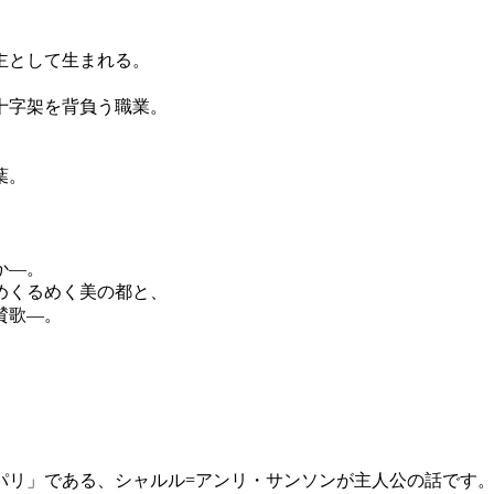
主として生まれる。
、
十字架を背負う職業。
葉。
か―。
めくるめく美の都と、
賛歌―。
パリ」である、シャルル=アンリ・サンソンが主人公の話です