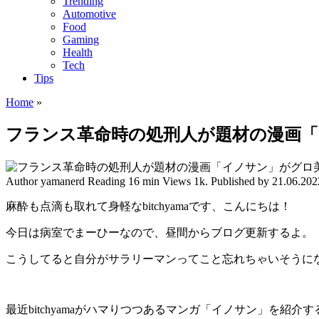
Trending
Automotive
Food
Gaming
Health
Tech
Tips
Home
»
フランス革命時の処刑人が題材の漫画
Author
yamanerd
Reading
16 min
Views
1k.
Published by
21.06.202
麻酔も点滴も取れて身軽なbitchyamaです、こんにちは！
今日は病室でまーひーなので、昼間からブログ更新するよ。
こうしてると自分がサラリーマンってこと忘れちゃいそうに
最近bitchyamaがハマりつつあるマンガ「イノサン」を紹介す