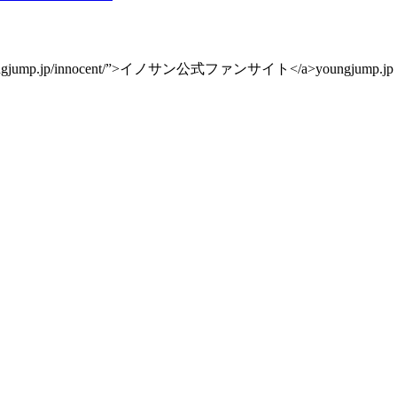
ttps://youngjump.jp/innocent/”>イノサン公式ファンサイト</a>youngjump.jp