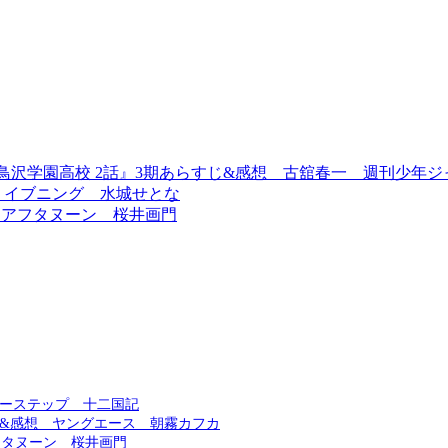
 白鳥沢学園高校 2話』3期あらすじ&感想 古舘春一 週刊少年ジ
想 イブニング 水城せとな
d!アフタヌーン 桜井画門
ビーステップ 十二国記
&感想 ヤングエース 朝霧カフカ
フタヌーン 桜井画門