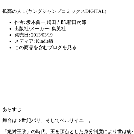
孤高の人 1 (ヤングジャンプコミックスDIGITAL)
作者:
坂本眞一,鍋田吉郎,新田次郎
出版社/メーカー:
集英社
発売日:
2013/03/19
メディア:
Kindle版
この商品を含むブログを見る
あらすじ
舞台は18世紀パリ、そしてベルサイユ―。
「絶対王政」の時代、王を頂点とした身分制度により世は統