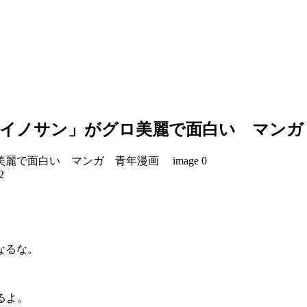
「イノサン」がグロ美麗で面白い マン
2
なるな。
るよ。