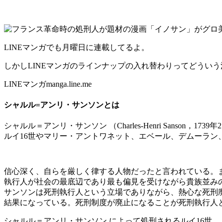
LINEマンガでも月曜日に連載してるよ。
しかしLINEマンガのラインナップの入れ替わりってどうい
LINEマンガmanga.line.me
シャルル=アンリ・サンソンとは
シャルル＝アンリ・サンソン （Charles-Henri Sanso
ルイ16世やマリー・アントワネット、エベール、デムーラ
信心深く、自らを厳しく律する人物だったと言われている。
執行人が社会の最底辺であり最も偏見を受けながら貴族並み
サンソンは死刑執行人という立場でありながら、熱心な死刑
結果になっている。死刑制度が廃止になることが死刑執行人
シャルル＝アンリ・サンソン によって処刑されるルイ16世