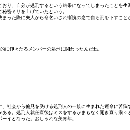
ており、自分が処刑するという結果になってしまったことを生
て秘密ミサを上げていたという。
決まった際に夫人から命乞いされ慚愧の念で自ら刑を下すこと
史的に錚々たるメンバーの処刑に関わったんだね。
に、社会から偏見を受ける処刑人の一族に生まれた運命に苦悩
がある。処刑人就任直後はミスをするがまもなく開き直り粛々
ボーイとなった。おしゃれな美青年。