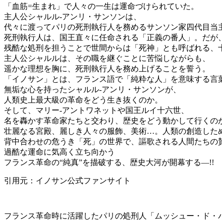
「血筋=生まれ」で人々の一生は運命づけられていた。
主人公シャルル-アンリ・サンソンは、
代々に渡ってパリの死刑執行人を務めるサンソン家四代目当
死刑執行人は、国王直々に任命される「正義の番人」。だが
残酷な処刑を担うことで世間からは「死神」とも呼ばれる、
主人公シャルルは、その職を継ぐことに苦悩しながらも、
遥かな理想を胸に、死刑執行人を務め上げることを誓う。
「イノサン」とは、フランス語で「純粋な人」を意味する言
無垢な心を持ったシャルル-アンリ・サンソンが、
人類史上最大級の革命をどう生き抜くのか。
そして、マリー-アントワネットや国王ルイ十六世、
名を轟かす革命家たちと交わり、歴史をどう動かして行くの
壮麗なる宮殿、麗しき人々の服飾、美術…。人類の創造した
背中合わせの危うき「死」の世界で、謳歌される人間たちの
過酷な運命に気高く立ち向かう
フランス革命の“純真”を描破する、歴史大河が開幕する―!!
引用元：イノサン公式ファンサイト
フランス革命時に活躍したパリの処刑人「ムッシュー・ド・