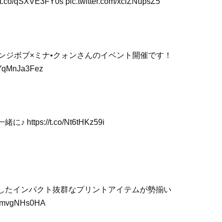
.co/qSXVE3FY0s pic.twitter.com/xciZNupsZ5
スポンジボブ×ミナ•クォンさんのイベント開催です！
/YqMnJa3Fez
s://t.co/Nt6tHKz59i
したインパクト抜群なプリントアイテムが勢揃い
m/GmvgNHs0HA