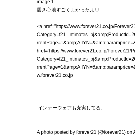
履き心地すごくよかったよ♡
<a href=”https://www.forever21.co.jp/Forever
Category=f21_intimates_pj&amp;Product
rrentPage=1&amp;AllYN=&amp;paramprice=&
href=”https://www.forever21.co.jp/Forever21/
Category=f21_intimates_pj&amp;Product
rrentPage=1&amp;AllYN=&amp;paramprice=
w.forever21.co.jp
インナーウェアも充実してる。
A photo posted by forever21 (@forever21) on