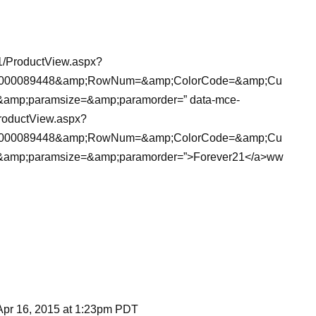
21/ProductView.aspx?
Id=2000089448&amp;RowNum=&amp;ColorCode=&amp;Cu
amp;paramsize=&amp;paramorder=” data-mce-
ProductView.aspx?
Id=2000089448&amp;RowNum=&amp;ColorCode=&amp;Cu
&amp;paramsize=&amp;paramorder=”>Forever21</a>ww
 Apr 16, 2015 at 1:23pm PDT