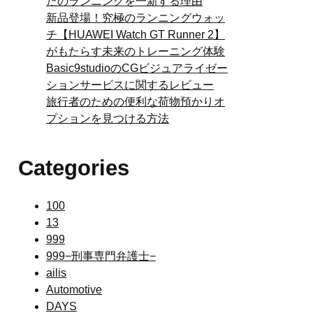
たのランニングを一新する理由
新品登場！究極のランニングウォッ
チ【HUAWEI Watch GT Runner 2】
がもたらす未来のトレーニング体験
Basic9studioのCGビジュアライゼー
ションサービスに関するレビュー
旅行者のための便利な荷物預かりオ
プションを見つける方法
Categories
100
13
999
999−刑事専門弁護士−
ailis
Automotive
DAYS