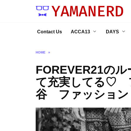
Skip
to
content
Contact Us
ACCA13
DAYS
HOME
»
FOREVER21
て充実してる♡ 
谷 ファッション