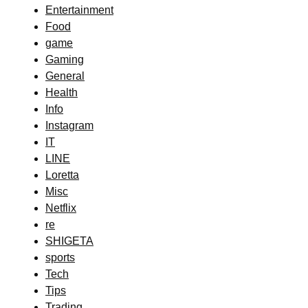
Entertainment
Food
game
Gaming
General
Health
Info
Instagram
IT
LINE
Loretta
Misc
Netflix
re
SHIGETA
sports
Tech
Tips
Trading