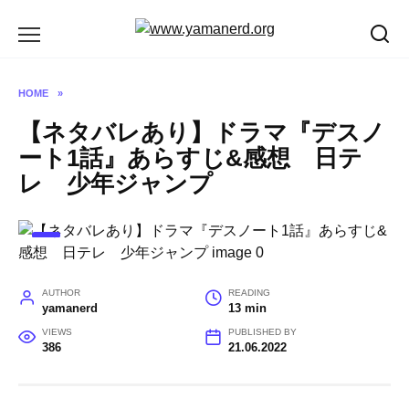
Skip
to
content
HOME
»
【ネタバレあり】ドラマ『デスノ
ート1話』あらすじ&感想 日テ
レ 少年ジャンプ
AUTHOR
READING
yamanerd
13 min
VIEWS
PUBLISHED BY
386
21.06.2022