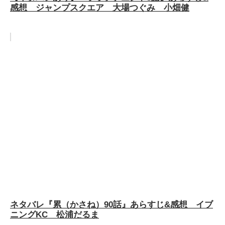
感想 ジャンプスクエア 大場つぐみ 小畑健
ネタバレ『累（かさね）90話』あらすじ&感想 イブ
ニングKC 松浦だるま