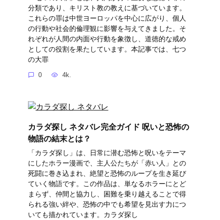
分類であり、キリスト教の教えに基づいています。
これらの罪は中世ヨーロッパを中心に広がり、個人
の行動や社会的倫理観に影響を与えてきました。そ
れぞれが人間の内面や行動を象徴し、道徳的な戒め
としての役割を果たしています。本記事では、七つ
の大罪
0
4k.
カラダ探し ネタバレ完全ガイド 呪いと恐怖の
物語の結末とは？
「カラダ探し」は、日常に潜む恐怖と呪いをテーマ
にしたホラー漫画で、主人公たちが「赤い人」との
死闘に巻き込まれ、絶望と恐怖のループを生き延び
ていく物語です。この作品は、単なるホラーにとど
まらず、仲間と協力し、困難を乗り越えることで得
られる強い絆や、恐怖の中でも希望を見出す力につ
いても描かれています。カラダ探し