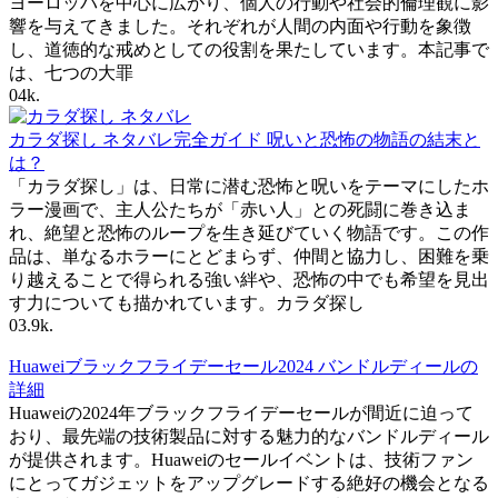
ヨーロッパを中心に広がり、個人の行動や社会的倫理観に影
響を与えてきました。それぞれが人間の内面や行動を象徴
し、道徳的な戒めとしての役割を果たしています。本記事で
は、七つの大罪
0
4k.
カラダ探し ネタバレ完全ガイド 呪いと恐怖の物語の結末と
は？
「カラダ探し」は、日常に潜む恐怖と呪いをテーマにしたホ
ラー漫画で、主人公たちが「赤い人」との死闘に巻き込ま
れ、絶望と恐怖のループを生き延びていく物語です。この作
品は、単なるホラーにとどまらず、仲間と協力し、困難を乗
り越えることで得られる強い絆や、恐怖の中でも希望を見出
す力についても描かれています。カラダ探し
0
3.9k.
Huaweiブラックフライデーセール2024 バンドルディールの
詳細
Huaweiの2024年ブラックフライデーセールが間近に迫って
おり、最先端の技術製品に対する魅力的なバンドルディール
が提供されます。Huaweiのセールイベントは、技術ファン
にとってガジェットをアップグレードする絶好の機会となる