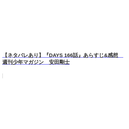
【ネタバレあり】『DAYS 166話』あらすじ&感想
週刊少年マガジン 安田剛士