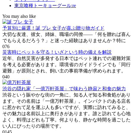
東京喰種トーキョーグール:re
You may also like
予算別に厳選！誕 プレ 女子が喜ぶ贈り物ガイド
大切な友達、彼女、姉妹、職場の同僚――「何を贈れば喜ん
でもらえるだろう？」と迷った経験はありませんか？特に
0
76
災害時にペットを守る！いざという時の備えを解説
近年、自然災害が多発する日本ではペット連れでの避難対策
を考える必要があります。環境省のガイドラインでも「同行
避難」が原則とされ、飼い主の事前準備が求められます。
0
40
渋谷の隠れ家「一億万軒茶屋」で味わう静寂と和食の魅力
渋谷という賑やかな街の一角に、知る人ぞ知る和食処があり
ます。その名前は「一億万軒茶屋」。インパクトのある店名
に惹かれて足を運ぶ人も多いですが、実際に訪れてみると、
その魅力は名前以上に奥行きがあります。誰と訪れても心地
よく、料理はどれも丁寧。何よりも、静かな時間を過ごした
い人にぴったりの場所です。
0
145