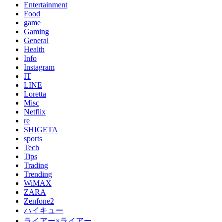
Entertainment
Food
game
Gaming
General
Health
Info
Instagram
IT
LINE
Loretta
Misc
Netflix
re
SHIGETA
sports
Tech
Tips
Trading
Trending
WiMAX
ZARA
Zenfone2
ハイキュー
ライアー×ライアー