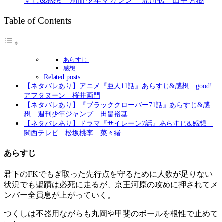
すじ&感想 別冊少年マガジン 荒川弘 田中芳樹
Table of Contents
あらすじ
感想
Related posts:
【ネタバレあり】アニメ『亜人11話』あらすじ&感想 good!
アフタヌーン 桜井画門
【ネタバレあり】『ブラッククローバー71話』あらすじ&感
想 週刊少年ジャンプ 田畠裕基
【ネタバレあり】ドラマ『サイレーン7話』あらすじ&感想
関西テレビ 松坂桃李 菜々緒
あらすじ
君下のFKでもぎ取った先行点を守るために人数が足りない
状況でも聖蹟は必死に走るが、京王河原の攻めに押されてメ
ンバー全員息が上がっていく。
つくしは不器用ながらも丸岡や甲斐のボールを根性で止めて