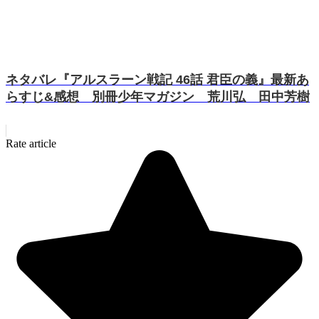
ネタバレ『アルスラーン戦記 46話 君臣の義』最新あ
らすじ&感想 別冊少年マガジン 荒川弘 田中芳樹
Rate article