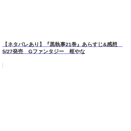
【ネタバレあり】『黒執事21巻』あらすじ&感想
5/27発売 Gファンタジー 枢やな