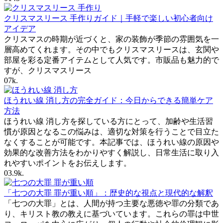
クリスマスリース 手作りガイド｜手軽で楽しい初心者向け
アイデア
クリスマスの時期が近づくと、家の装飾が季節の雰囲気を一
層高めてくれます。その中でもクリスマスリースは、玄関や
部屋を彩る定番アイテムとして人気です。市販品も魅力的で
すが、クリスマスリース
0
7k.
ほうれい線 消し方の完全ガイド：今日からできる簡単ケア
方法
ほうれい線 消し方を探している方にとって、加齢や生活習
慣が原因となるこの悩みは、適切な対策を行うことで目立た
なくすることが可能です。本記事では、ほうれい線の原因や
効果的な改善方法をわかりやすく解説し、日常生活に取り入
れやすいポイントをお伝えします。
0
3.9k.
「七つの大罪 罪が重い順」：歴史的な視点と現代的な解釈
「七つの大罪」とは、人間が持つ主要な悪徳や罪の分類であ
り、キリスト教の教えに基づいています。これらの罪は中世