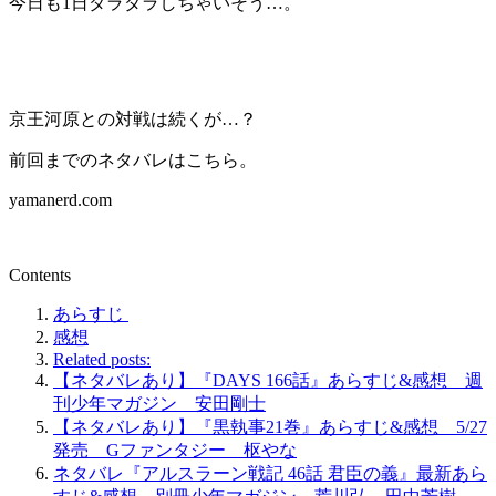
今日も1日ダラダラしちゃいそう…。
京王河原との対戦は続くが…？
前回までのネタバレはこちら。
yamanerd.com
Contents
あらすじ
感想
Related posts:
【ネタバレあり】『DAYS 166話』あらすじ&感想 週
刊少年マガジン 安田剛士
【ネタバレあり】『黒執事21巻』あらすじ&感想 5/27
発売 Gファンタジー 枢やな
ネタバレ『アルスラーン戦記 46話 君臣の義』最新あら