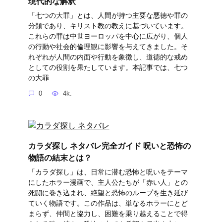
現代的な解釈
「七つの大罪」とは、人間が持つ主要な悪徳や罪の
分類であり、キリスト教の教えに基づいています。
これらの罪は中世ヨーロッパを中心に広がり、個人
の行動や社会的倫理観に影響を与えてきました。そ
れぞれが人間の内面や行動を象徴し、道徳的な戒め
としての役割を果たしています。本記事では、七つ
の大罪
0
4k.
カラダ探し ネタバレ完全ガイド 呪いと恐怖の
物語の結末とは？
「カラダ探し」は、日常に潜む恐怖と呪いをテーマ
にしたホラー漫画で、主人公たちが「赤い人」との
死闘に巻き込まれ、絶望と恐怖のループを生き延び
ていく物語です。この作品は、単なるホラーにとど
まらず、仲間と協力し、困難を乗り越えることで得