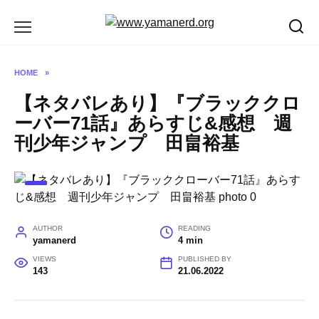
Skip
to
content
HOME
»
【ネタバレあり】『ブラッククロ
ーバー71話』あらすじ&感想 週
刊少年ジャンプ 田畠裕基
AUTHOR
READING
yamanerd
4 min
VIEWS
PUBLISHED BY
143
21.06.2022