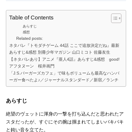
Table of Contents
あらすじ
感想
Related posts:
ネタバレ『トモダチゲーム 44話 ここで追放決定だね』最新
あらすじ&感想 別冊少年マガジン 山口ミコト 佐藤友生
【ネタバレあり】アニメ『亜人4話』あらすじ&感想 good!
アフタヌーン 桜井画門
「J.S.バーガーズカフェ」で味もボリュームも最高なハンバ
ーガー食べたよ♪／ジャーナルスタンダード／新宿／ランチ
あらすじ
絶望のヴェットに渾身の一撃を打ち込んだと思われたア
スタだったが、すぐにその腕は掴まれてしまいバキバキ
と鈍い音を立てた。