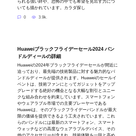
られる強い絆や、恐怖の中でも希望を見出す力につ
いても描かれています。カラダ探し
0
3.9k.
Huaweiブラックフライデーセール2024 バン
ドルディールの詳細
Huaweiの2024年ブラックフライデーセールが間近に
迫っており、最先端の技術製品に対する魅力的なバ
ンドルディールが提供されます。Huaweiのセールイ
ベントは、技術ファンにとってガジェットをアップ
グレードする絶好の機会となる大幅な割引とユニー
クな組み合わせを約束しています。スマートフォン
やウェアラブル市場での主要プレーヤーである
Huaweiは、そのブラックフライデーバンドルが最大
限の価値を提供できるよう工夫されています。これ
らのバンドルには最新のスマートフォン、スマート
ウォッチなどの高度なウェアラブルデバイス、その
他のアクセサリーが含まれ、技術体験を一段と高め