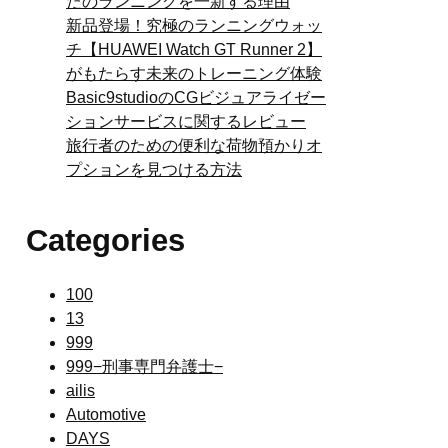
たのランニングを一新する理由
新品登場！究極のランニングウォッ
チ【HUAWEI Watch GT Runner 2】
がもたらす未来のトレーニング体験
Basic9studioのCGビジュアライゼー
ションサービスに関するレビュー
旅行者のための便利な荷物預かりオ
プションを見つける方法
Categories
100
13
999
999−刑事専門弁護士−
ailis
Automotive
DAYS