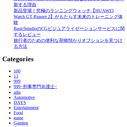
新する理由
新品登場！究極のランニングウォッチ【HUAWEI
Watch GT Runner 2】がもたらす未来のトレーニング体
験
Basic9studioのCGビジュアライゼーションサービスに関
するレビュー
旅行者のための便利な荷物預かりオプションを見つけ
る方法
Categories
100
13
999
999−刑事専門弁護士−
ailis
Automotive
DAYS
Entertainment
Food
game
Gaming