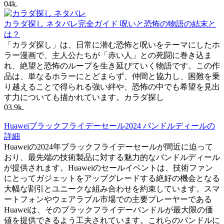
0
4k.
カラダ探し ネタバレ完全ガイド 呪いと恐怖の物語の結末と
は？
「カラダ探し」は、日常に潜む恐怖と呪いをテーマにしたホ
ラー漫画で、主人公たちが「赤い人」との死闘に巻き込ま
れ、絶望と恐怖のループを生き延びていく物語です。この作
品は、単なるホラーにとどまらず、仲間と協力し、困難を乗
り越えることで得られる強い絆や、恐怖の中でも希望を見出
す力についても描かれています。カラダ探し
0
3.9k.
Huaweiブラックフライデーセール2024 バンドルディールの
詳細
Huaweiの2024年ブラックフライデーセールが間近に迫って
おり、最先端の技術製品に対する魅力的なバンドルディール
が提供されます。Huaweiのセールイベントは、技術ファン
にとってガジェットをアップグレードする絶好の機会となる
大幅な割引とユニークな組み合わせを約束しています。スマ
ートフォンやウェアラブル市場での主要プレーヤーである
Huaweiは、そのブラックフライデーバンドルが最大限の価
値を提供できるよう工夫されています。これらのバンドルに