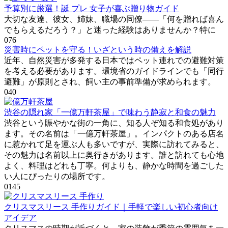
予算別に厳選！誕 プレ 女子が喜ぶ贈り物ガイド
大切な友達、彼女、姉妹、職場の同僚――「何を贈れば喜ん
でもらえるだろう？」と迷った経験はありませんか？特に
0
76
災害時にペットを守る！いざという時の備えを解説
近年、自然災害が多発する日本ではペット連れでの避難対策
を考える必要があります。環境省のガイドラインでも「同行
避難」が原則とされ、飼い主の事前準備が求められます。
0
40
渋谷の隠れ家「一億万軒茶屋」で味わう静寂と和食の魅力
渋谷という賑やかな街の一角に、知る人ぞ知る和食処があり
ます。その名前は「一億万軒茶屋」。インパクトのある店名
に惹かれて足を運ぶ人も多いですが、実際に訪れてみると、
その魅力は名前以上に奥行きがあります。誰と訪れても心地
よく、料理はどれも丁寧。何よりも、静かな時間を過ごした
い人にぴったりの場所です。
0
145
クリスマスリース 手作りガイド｜手軽で楽しい初心者向け
アイデア