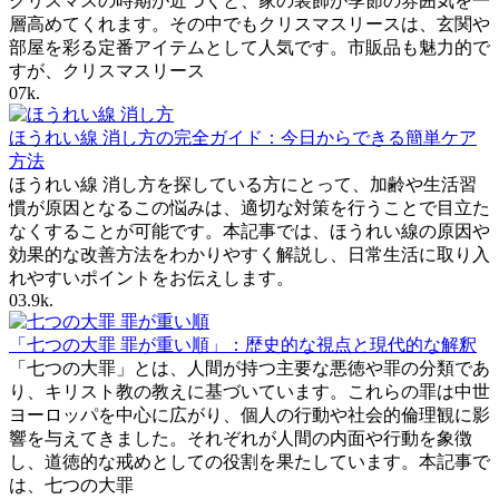
クリスマスの時期が近づくと、家の装飾が季節の雰囲気を一
層高めてくれます。その中でもクリスマスリースは、玄関や
部屋を彩る定番アイテムとして人気です。市販品も魅力的で
すが、クリスマスリース
0
7k.
ほうれい線 消し方の完全ガイド：今日からできる簡単ケア
方法
ほうれい線 消し方を探している方にとって、加齢や生活習
慣が原因となるこの悩みは、適切な対策を行うことで目立た
なくすることが可能です。本記事では、ほうれい線の原因や
効果的な改善方法をわかりやすく解説し、日常生活に取り入
れやすいポイントをお伝えします。
0
3.9k.
「七つの大罪 罪が重い順」：歴史的な視点と現代的な解釈
「七つの大罪」とは、人間が持つ主要な悪徳や罪の分類であ
り、キリスト教の教えに基づいています。これらの罪は中世
ヨーロッパを中心に広がり、個人の行動や社会的倫理観に影
響を与えてきました。それぞれが人間の内面や行動を象徴
し、道徳的な戒めとしての役割を果たしています。本記事で
は、七つの大罪