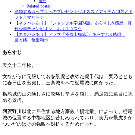
感想
Related posts:
結婚するカップルへのプレゼント♡オススメアイテム10選／ギ
フト／マリッジ
【ネタバレあり】『シャッフル学園24話』あらすじ&感想 月
刊少年チャンピオン ホリユウスケ
【ネタバレあり】ドラマ『怪盗山猫5話』あらすじ&感想
菜々緒 亀梨和也
あらすじ
天文十二年秋。
女ながらに元服して名を景虎と改めた虎千代は、実乃ととも
に春日山を出発し、三条城をへて栃尾城に向かった。
栃尾城の山の険しさに攻略し辛さを感じ、満足気に遠目に眺
める景虎。
阿賀野川以北に居住する地方豪族「揚北衆」によって、栃尾
城の位置する中郡地区は苦しめられており、実乃が景虎をか
ついだのはその強敵へ対抗するためだった。