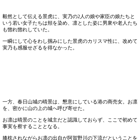
毅然として伝える景虎に、実乃の2人の娘や家臣の娘たちと
いう若い女子たちは頬を染め、凛とした姿に男衆や老人たち
も惚れ惚れしていた。
一瞬にして心をわし掴みにした景虎のカリスマ性に、改めて
実乃も感服せざるを得なかった。
一方、春日山城の晴景は、懇意にしている港の商売女。お凛
を、密かに山の上の城へ呼び寄せた。
お凛は晴景のことを城主だと認識しておらず、ここで初めて
事実を察することとなる。
膝枕されながらお凛の出自が阿賀野川の下流だということを