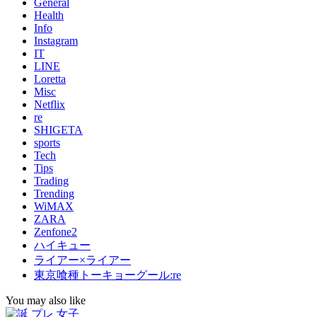
General
Health
Info
Instagram
IT
LINE
Loretta
Misc
Netflix
re
SHIGETA
sports
Tech
Tips
Trading
Trending
WiMAX
ZARA
Zenfone2
ハイキュー
ライアー×ライアー
東京喰種トーキョーグール:re
You may also like