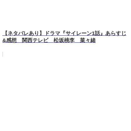
【ネタバレあり】ドラマ『サイレーン1話』あらすじ
&感想 関西テレビ 松坂桃李 菜々緒