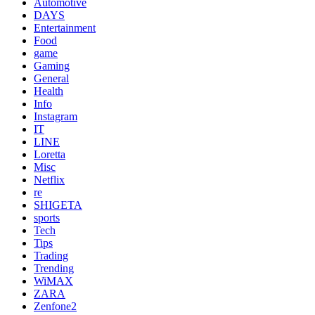
Automotive
DAYS
Entertainment
Food
game
Gaming
General
Health
Info
Instagram
IT
LINE
Loretta
Misc
Netflix
re
SHIGETA
sports
Tech
Tips
Trading
Trending
WiMAX
ZARA
Zenfone2