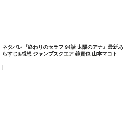
ネタバレ『終わりのセラフ 94話 太陽のアナ』最新あ
らすじ&感想 ジャンプスクエア 鏡貴也 山本マコト