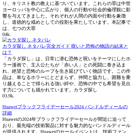
り、キリスト教の教えに基づいています。これらの罪は中世
ヨーロッパを中心に広がり、個人の行動や社会的倫理観に影
響を与えてきました。それぞれが人間の内面や行動を象徴
し、道徳的な戒めとしての役割を果たしています。本記事で
は、七つの大罪
0
4k.
カラダ探し ネタバレ完全ガイド 呪いと恐怖の物語の結末と
は？
「カラダ探し」は、日常に潜む恐怖と呪いをテーマにしたホ
ラー漫画で、主人公たちが「赤い人」との死闘に巻き込ま
れ、絶望と恐怖のループを生き延びていく物語です。この作
品は、単なるホラーにとどまらず、仲間と協力し、困難を乗
り越えることで得られる強い絆や、恐怖の中でも希望を見出
す力についても描かれています。カラダ探し
0
3.9k.
Huaweiブラックフライデーセール2024 バンドルディールの
詳細
Huaweiの2024年ブラックフライデーセールが間近に迫って
おり、最先端の技術製品に対する魅力的なバンドルディール
が提供されます。Huaweiのセールイベントは、技術ファン