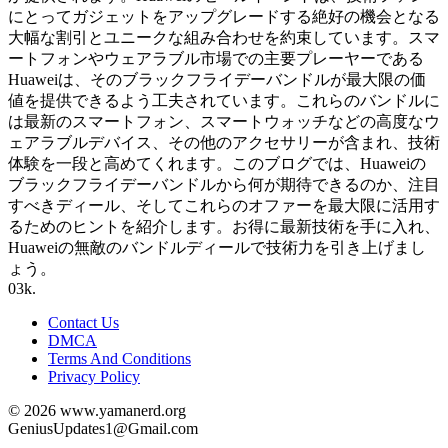
にとってガジェットをアップグレードする絶好の機会となる
大幅な割引とユニークな組み合わせを約束しています。スマ
ートフォンやウェアラブル市場での主要プレーヤーである
Huaweiは、そのブラックフライデーバンドルが最大限の価
値を提供できるよう工夫されています。これらのバンドルに
は最新のスマートフォン、スマートウォッチなどの高度なウ
ェアラブルデバイス、その他のアクセサリーが含まれ、技術
体験を一段と高めてくれます。このブログでは、Huaweiの
ブラックフライデーバンドルから何が期待できるのか、注目
すべきディール、そしてこれらのオファーを最大限に活用す
るためのヒントを紹介します。お得に最新技術を手に入れ、
Huaweiの無敵のバンドルディールで技術力を引き上げまし
ょう。
0
3k.
Contact Us
DMCA
Terms And Conditions
Privacy Policy
© 2026 www.yamanerd.org
GeniusUpdates1@Gmail.com