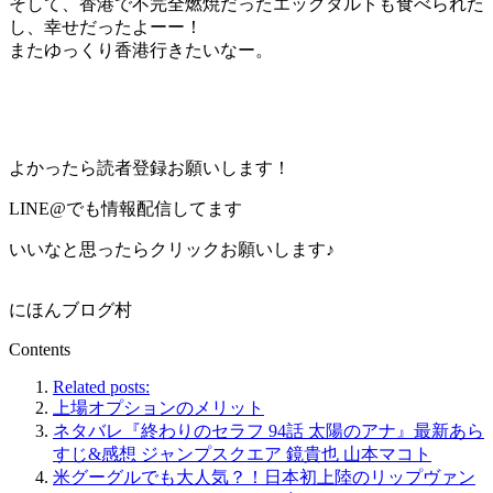
そして、香港で不完全燃焼だったエッグタルトも食べられた
し、幸せだったよーー！
またゆっくり香港行きたいなー。
よかったら読者登録お願いします！
LINE@でも情報配信してます
いいなと思ったらクリックお願いします♪
にほんブログ村
Contents
Related posts:
上場オプションのメリット
ネタバレ『終わりのセラフ 94話 太陽のアナ』最新あら
すじ&感想 ジャンプスクエア 鏡貴也 山本マコト
米グーグルでも大人気？！日本初上陸のリップヴァン