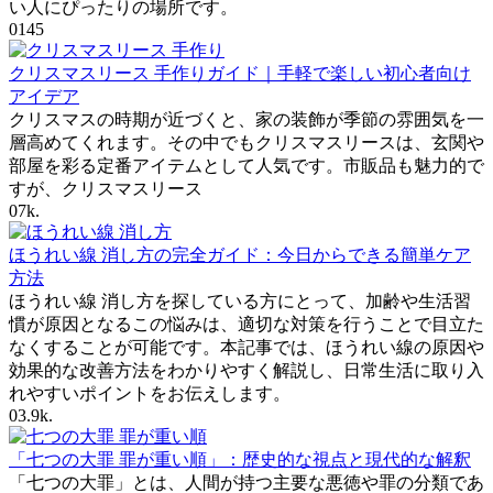
い人にぴったりの場所です。
0
145
クリスマスリース 手作りガイド｜手軽で楽しい初心者向け
アイデア
クリスマスの時期が近づくと、家の装飾が季節の雰囲気を一
層高めてくれます。その中でもクリスマスリースは、玄関や
部屋を彩る定番アイテムとして人気です。市販品も魅力的で
すが、クリスマスリース
0
7k.
ほうれい線 消し方の完全ガイド：今日からできる簡単ケア
方法
ほうれい線 消し方を探している方にとって、加齢や生活習
慣が原因となるこの悩みは、適切な対策を行うことで目立た
なくすることが可能です。本記事では、ほうれい線の原因や
効果的な改善方法をわかりやすく解説し、日常生活に取り入
れやすいポイントをお伝えします。
0
3.9k.
「七つの大罪 罪が重い順」：歴史的な視点と現代的な解釈
「七つの大罪」とは、人間が持つ主要な悪徳や罪の分類であ