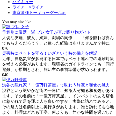
ハイキュー
ライアー×ライアー
東京喰種トーキョーグール:re
You may also like
予算別に厳選！誕 プレ 女子が喜ぶ贈り物ガイド
大切な友達、彼女、姉妹、職場の同僚――「何を贈れば喜ん
でもらえるだろう？」と迷った経験はありませんか？特に
0
76
災害時にペットを守る！いざという時の備えを解説
近年、自然災害が多発する日本ではペット連れでの避難対策
を考える必要があります。環境省のガイドラインでも「同行
避難」が原則とされ、飼い主の事前準備が求められます。
0
40
渋谷の隠れ家「一億万軒茶屋」で味わう静寂と和食の魅力
渋谷という賑やかな街の一角に、知る人ぞ知る和食処があり
ます。その名前は「一億万軒茶屋」。インパクトのある店名
に惹かれて足を運ぶ人も多いですが、実際に訪れてみると、
その魅力は名前以上に奥行きがあります。誰と訪れても心地
よく、料理はどれも丁寧。何よりも、静かな時間を過ごした