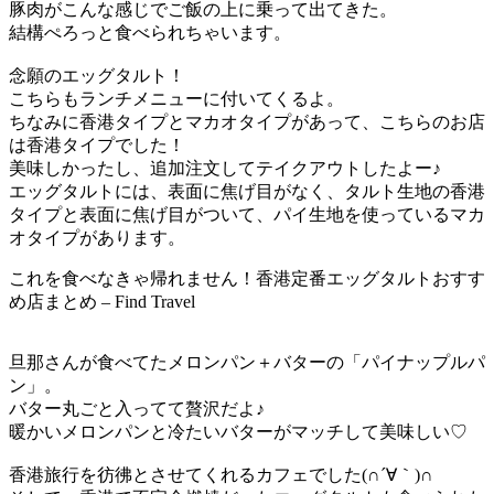
豚肉がこんな感じでご飯の上に乗って出てきた。
結構ぺろっと食べられちゃいます。
念願のエッグタルト！
こちらもランチメニューに付いてくるよ。
ちなみに香港タイプとマカオタイプがあって、こちらのお店
は香港タイプでした！
美味しかったし、追加注文してテイクアウトしたよー♪
エッグタルトには、表面に焦げ目がなく、タルト生地の香港
タイプと表面に焦げ目がついて、パイ生地を使っているマカ
オタイプがあります。
これを食べなきゃ帰れません！香港定番エッグタルトおすす
め店まとめ – Find Travel
旦那さんが食べてたメロンパン＋バターの「パイナップルパ
ン」。
バター丸ごと入ってて贅沢だよ♪
暖かいメロンパンと冷たいバターがマッチして美味しい♡
香港旅行を彷彿とさせてくれるカフェでした(∩´∀｀)∩