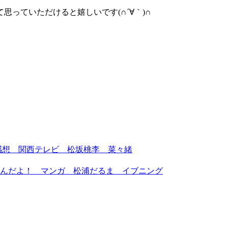
っていただけると嬉しいです(∩´∀｀)∩
感想 関西テレビ 松坂桃李 菜々緒
んだよ！ マンガ 松浦だるま イブニング