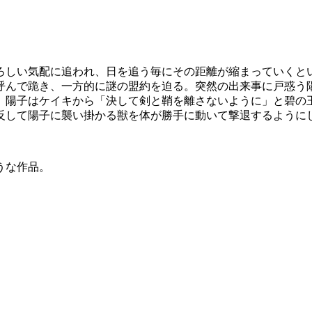
しい気配に追われ、日を追う毎にその距離が縮まっていくとい
呼んで跪き、一方的に謎の盟約を迫る。突然の出来事に戸惑う
。陽子はケイキから「決して剣と鞘を離さないように」と碧の
反して陽子に襲い掛かる獣を体が勝手に動いて撃退するように
うな作品。