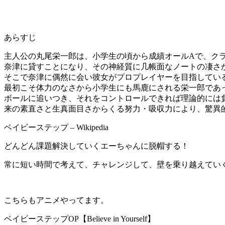
あらすじ
主人公の丸尾栄一郎は、小学生の頃から成績オールAで、ク
奈津に貸すことになり、その神経質に几帳面なノートの凄さ
そこで奈津に偶然に会い彼女がプロプレイヤーを目指してい
最初こそ体力のなさから小学生にも馬鹿にされる栄一郎であっ
ボールに追いつき、それをコントロールできれば理論的には
来の素直さと生真面目さからくる努力・吸収力により、驚異
ベイビーステップ – Wikipedia
どんどん課題解決していくエーちゃんに脱帽する！
常に短い時間で考えて、チャレンジして、壁を乗り越えてい
こちらもアニメやってます。
ベイビーステップOP【Believe in Yourself】