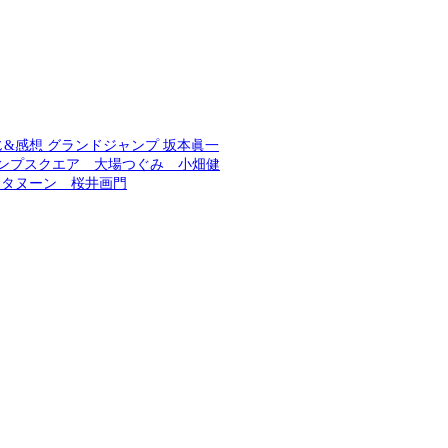
じ&感想 グランドジャンプ 坂本眞一
ンプスクエア 大場つぐみ 小畑健
フタヌーン 桜井画門