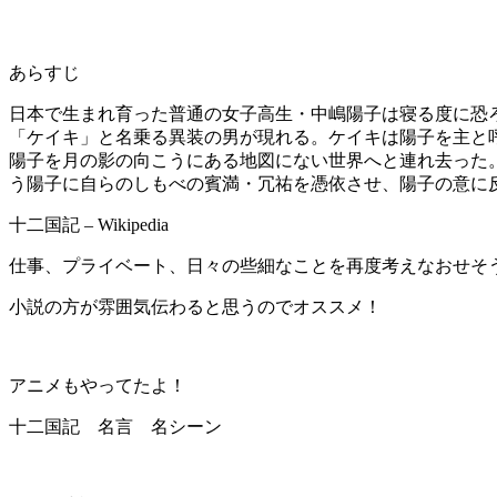
あらすじ
日本で生まれ育った普通の女子高生・中嶋陽子は寝る度に恐ろ
「ケイキ」と名乗る異装の男が現れる。ケイキは陽子を主と
陽子を月の影の向こうにある地図にない世界へと連れ去った
う陽子に自らのしもべの賓満・冗祐を憑依させ、陽子の意に
十二国記 – Wikipedia
仕事、プライベート、日々の些細なことを再度考えなおせそ
小説の方が雰囲気伝わると思うのでオススメ！
アニメもやってたよ！
十二国記 名言 名シーン