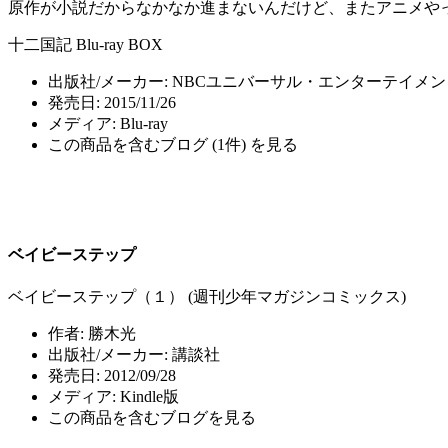
原作が小説だからなかなか進まないんだけど、またアニメや
十二国記 Blu-ray BOX
出版社/メーカー:
NBCユニバーサル・エンターテイメ
発売日:
2015/11/26
メディア:
Blu-ray
この商品を含むブログ (1件) を見る
ベイビーステップ
ベイビーステップ（１） (週刊少年マガジンコミックス)
作者:
勝木光
出版社/メーカー:
講談社
発売日:
2012/09/28
メディア:
Kindle版
この商品を含むブログを見る