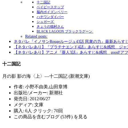
十二国記
ベイビーステップ
脳内ポイズンベリー
ハチワンダイバー
シュガーズ
きょうの猫村さん
BLACK LAGOON ブラックラグーン
Related posts:
ネタバレ『イノサンRougeルージュ43話 民衆の力』最新あらす
【ネタバレあり】『プラチナエンド4話』あらすじ&感想 ジャ
【ネタバレあり】アニメ『亜人3話』あらすじ&感想 good!ア
十二国記
月の影 影の海〈上〉―十二国記 (新潮文庫)
作者:
小野不由美,山田章博
出版社/メーカー:
新潮社
発売日:
2012/06/27
メディア:
文庫
購入
: 6人
クリック
: 70回
この商品を含むブログ (53件) を見る