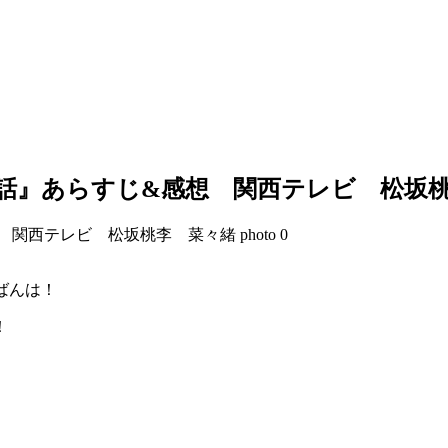
話』あらすじ&感想 関西テレビ 松坂
んばんは！
！