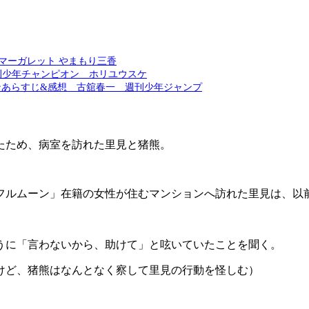
 マーガレット やまもり三香
刊少年チャンピオン ホリユウスケ
ンあらすじ&感想 古舘春一 週刊少年ジャンプ
たため、病室を訪れた里見と猪熊。
フルムーン」在籍の女性が住むマンションへ訪れた里見は、以
うに「言わないから、助けて」と呟いていたことを聞く。
けど、猪熊はなんとなく察して里見の行動を怪しむ）