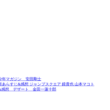
刊少年マガジン 安田剛士
新あらすじ&感想 ジャンプスクエア 鏡貴也 山本マコト
&感想 デザート 金田一蓮十郎