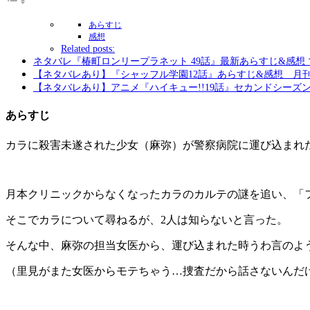
あらすじ
感想
Related posts:
ネタバレ『椿町ロンリープラネット 49話』最新あらすじ&感想
【ネタバレあり】『シャッフル学園12話』あらすじ&感想 月
【ネタバレあり】アニメ『ハイキュー!!19話』セカンドシーズ
あらすじ
カラに殺害未遂された少女（麻弥）が警察病院に運び込まれ
月本クリニックからなくなったカラのカルテの謎を追い、「
そこでカラについて尋ねるが、2人は知らないと言った。
そんな中、麻弥の担当女医から、運び込まれた時うわ言のよ
（里見がまた女医からモテちゃう…捜査だから話さないんだ