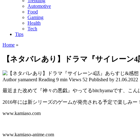
Trending
Automotive
Food
Gaming
Health
Tech
Tips
Home
»
【ネタバレあり】ドラマ『サイレーン4
Author
yamanerd
Reading
9 min
Views
52
Published by
21.06.2022
最近また改めて『神々の悪戯』やってるbitchyamaです、こ
2016年には新シリーズのゲームが発売される予定で楽しみー
www.kamiaso.com
www.kamiaso-anime.com