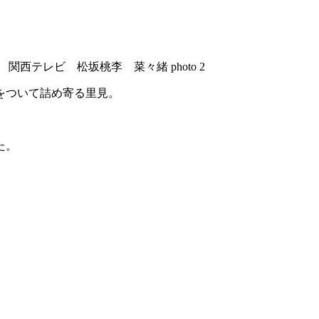
をついて詰め寄る里見。
た。