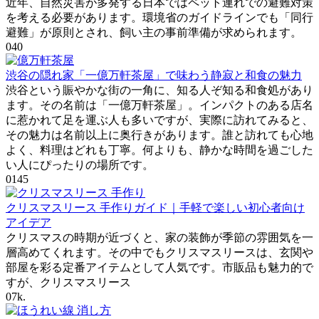
近年、自然災害が多発する日本ではペット連れでの避難対策
を考える必要があります。環境省のガイドラインでも「同行
避難」が原則とされ、飼い主の事前準備が求められます。
0
40
渋谷の隠れ家「一億万軒茶屋」で味わう静寂と和食の魅力
渋谷という賑やかな街の一角に、知る人ぞ知る和食処があり
ます。その名前は「一億万軒茶屋」。インパクトのある店名
に惹かれて足を運ぶ人も多いですが、実際に訪れてみると、
その魅力は名前以上に奥行きがあります。誰と訪れても心地
よく、料理はどれも丁寧。何よりも、静かな時間を過ごした
い人にぴったりの場所です。
0
145
クリスマスリース 手作りガイド｜手軽で楽しい初心者向け
アイデア
クリスマスの時期が近づくと、家の装飾が季節の雰囲気を一
層高めてくれます。その中でもクリスマスリースは、玄関や
部屋を彩る定番アイテムとして人気です。市販品も魅力的で
すが、クリスマスリース
0
7k.