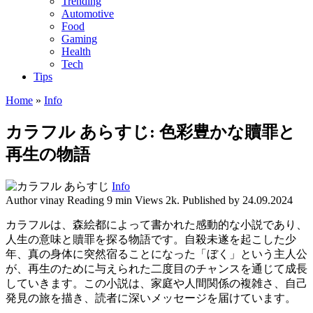
Trending
Automotive
Food
Gaming
Health
Tech
Tips
Home
»
Info
カラフル あらすじ: 色彩豊かな贖罪と
再生の物語
Info
Author
vinay
Reading
9 min
Views
2k.
Published by
24.09.2024
カラフルは、森絵都によって書かれた感動的な小説であり、
人生の意味と贖罪を探る物語です。自殺未遂を起こした少
年、真の身体に突然宿ることになった「ぼく」という主人公
が、再生のために与えられた二度目のチャンスを通じて成長
していきます。この小説は、家庭や人間関係の複雑さ、自己
発見の旅を描き、読者に深いメッセージを届けています。