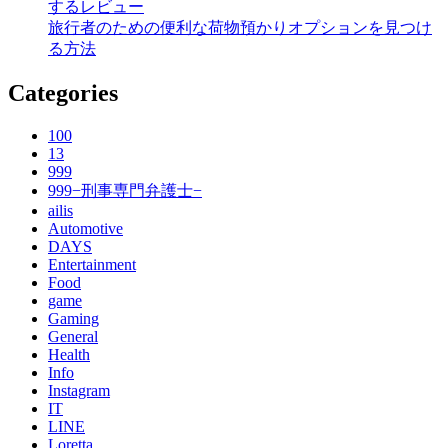
するレビュー
旅行者のための便利な荷物預かりオプションを見つけ
る方法
Categories
100
13
999
999−刑事専門弁護士−
ailis
Automotive
DAYS
Entertainment
Food
game
Gaming
General
Health
Info
Instagram
IT
LINE
Loretta