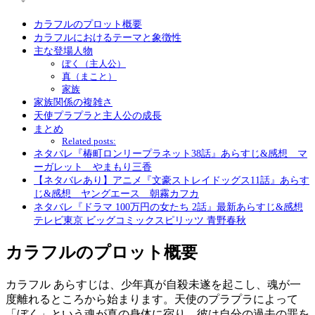
カラフルのプロット概要
カラフルにおけるテーマと象徴性
主な登場人物
ぼく（主人公）
真（まこと）
家族
家族関係の複雑さ
天使プラプラと主人公の成長
まとめ
Related posts:
ネタバレ『椿町ロンリープラネット38話』あらすじ&感想 マ
ーガレット やまもり三香
【ネタバレあり】アニメ『文豪ストレイドッグス11話』あらす
じ&感想 ヤングエース 朝霧カフカ
ネタバレ『ドラマ 100万円の女たち 2話』最新あらすじ&感想
テレビ東京 ビッグコミックスピリッツ 青野春秋
カラフルのプロット概要
カラフル あらすじは、少年真が自殺未遂を起こし、魂が一
度離れるところから始まります。天使のプラプラによって
「ぼく」という魂が真の身体に宿り、彼は自分の過去の罪を