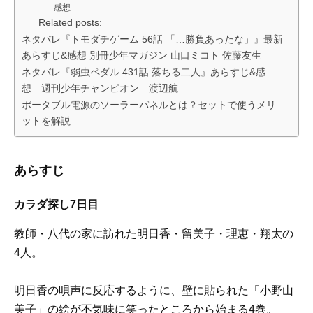
感想
Related posts:
ネタバレ『トモダチゲーム 56話 「…勝負あったな」』最新
あらすじ&感想 別冊少年マガジン 山口ミコト 佐藤友生
ネタバレ『弱虫ペダル 431話 落ちる二人』あらすじ&感
想 週刊少年チャンピオン 渡辺航
ポータブル電源のソーラーパネルとは？セットで使うメリ
ットを解説
あらすじ
カラダ探し7日目
教師・八代の家に訪れた明日香・留美子・理恵・翔太の
4人。
明日香の唄声に反応するように、壁に貼られた「小野山
美子」の絵が不気味に笑ったところから始まる4巻。