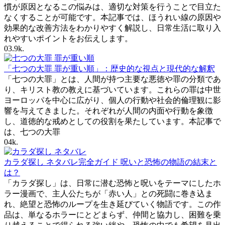
慣が原因となるこの悩みは、適切な対策を行うことで目立た
なくすることが可能です。本記事では、ほうれい線の原因や
効果的な改善方法をわかりやすく解説し、日常生活に取り入
れやすいポイントをお伝えします。
0
3.9k.
「七つの大罪 罪が重い順」：歴史的な視点と現代的な解釈
「七つの大罪」とは、人間が持つ主要な悪徳や罪の分類であ
り、キリスト教の教えに基づいています。これらの罪は中世
ヨーロッパを中心に広がり、個人の行動や社会的倫理観に影
響を与えてきました。それぞれが人間の内面や行動を象徴
し、道徳的な戒めとしての役割を果たしています。本記事で
は、七つの大罪
0
4k.
カラダ探し ネタバレ完全ガイド 呪いと恐怖の物語の結末と
は？
「カラダ探し」は、日常に潜む恐怖と呪いをテーマにしたホ
ラー漫画で、主人公たちが「赤い人」との死闘に巻き込ま
れ、絶望と恐怖のループを生き延びていく物語です。この作
品は、単なるホラーにとどまらず、仲間と協力し、困難を乗