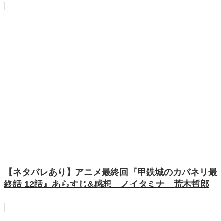
【ネタバレあり】アニメ最終回『甲鉄城のカバネリ最
終話 12話』あらすじ&感想 ノイタミナ 荒木哲郎