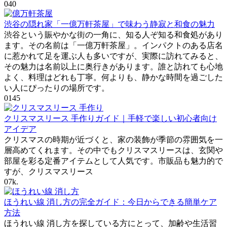
0
40
渋谷の隠れ家「一億万軒茶屋」で味わう静寂と和食の魅力
渋谷という賑やかな街の一角に、知る人ぞ知る和食処があり
ます。その名前は「一億万軒茶屋」。インパクトのある店名
に惹かれて足を運ぶ人も多いですが、実際に訪れてみると、
その魅力は名前以上に奥行きがあります。誰と訪れても心地
よく、料理はどれも丁寧。何よりも、静かな時間を過ごした
い人にぴったりの場所です。
0
145
クリスマスリース 手作りガイド｜手軽で楽しい初心者向け
アイデア
クリスマスの時期が近づくと、家の装飾が季節の雰囲気を一
層高めてくれます。その中でもクリスマスリースは、玄関や
部屋を彩る定番アイテムとして人気です。市販品も魅力的で
すが、クリスマスリース
0
7k.
ほうれい線 消し方の完全ガイド：今日からできる簡単ケア
方法
ほうれい線 消し方を探している方にとって、加齢や生活習