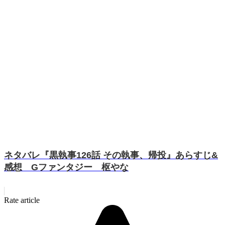
ネタバレ『黒執事126話 その執事、帰投』あらすじ&
感想 Gファンタジー 枢やな
Rate article