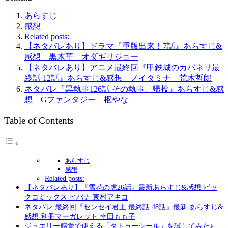
あらすじ
感想
Related posts:
【ネタバレあり】ドラマ『重版出来！7話』あらすじ&
感想 黒木華 オダギリジョー
【ネタバレあり】アニメ最終回『甲鉄城のカバネリ最
終話 12話』あらすじ&感想 ノイタミナ 荒木哲郎
ネタバレ『黒執事126話 その執事、帰投』あらすじ&感
想 Gファンタジー 枢やな
Table of Contents
あらすじ
感想
Related posts:
【ネタバレあり】『雪花の虎26話』最新あらすじ&感想 ビッ
クコミックス ヒバナ 東村アキコ
ネタバレ 最終回『センセイ君主 最終話 48話』最新 あらすじ&
感想 別冊マーガレット 幸田もも子
ジュエリー感覚で使える「タトゥーシール」を試してみた♪