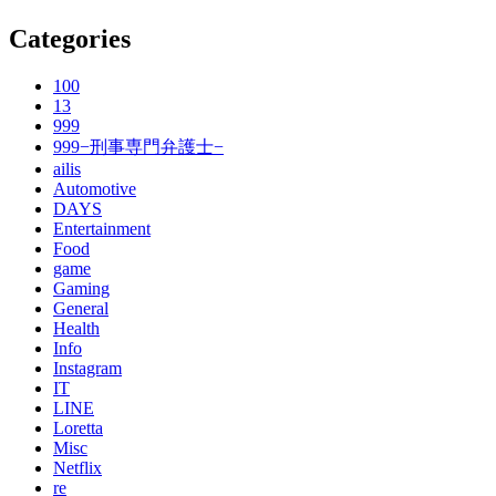
Categories
100
13
999
999−刑事専門弁護士−
ailis
Automotive
DAYS
Entertainment
Food
game
Gaming
General
Health
Info
Instagram
IT
LINE
Loretta
Misc
Netflix
re