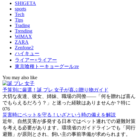
SHIGETA
sports
Tech
Tips
Trading
Trending
WiMAX
ZARA
Zenfone2
ハイキュー
ライアー×ライアー
東京喰種トーキョーグール:re
You may also like
予算別に厳選！誕 プレ 女子が喜ぶ贈り物ガイド
大切な友達、彼女、姉妹、職場の同僚――「何を贈れば喜ん
でもらえるだろう？」と迷った経験はありませんか？特に
0
76
災害時にペットを守る！いざという時の備えを解説
近年、自然災害が多発する日本ではペット連れでの避難対策
を考える必要があります。環境省のガイドラインでも「同行
避難」が原則とされ、飼い主の事前準備が求められます。