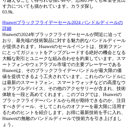
り越えることで得られる強い絆や、恐怖の中でも希望を見出
す力についても描かれています。カラダ探し
0
3.9k.
Huaweiブラックフライデーセール2024 バンドルディールの
詳細
Huaweiの2024年ブラックフライデーセールが間近に迫って
おり、最先端の技術製品に対する魅力的なバンドルディール
が提供されます。Huaweiのセールイベントは、技術ファン
にとってガジェットをアップグレードする絶好の機会となる
大幅な割引とユニークな組み合わせを約束しています。スマ
ートフォンやウェアラブル市場での主要プレーヤーである
Huaweiは、そのブラックフライデーバンドルが最大限の価
値を提供できるよう工夫されています。これらのバンドルに
は最新のスマートフォン、スマートウォッチなどの高度なウ
ェアラブルデバイス、その他のアクセサリーが含まれ、技術
体験を一段と高めてくれます。このブログでは、Huaweiの
ブラックフライデーバンドルから何が期待できるのか、注目
すべきディール、そしてこれらのオファーを最大限に活用す
るためのヒントを紹介します。お得に最新技術を手に入れ、
Huaweiの無敵のバンドルディールで技術力を引き上げまし
ょう。