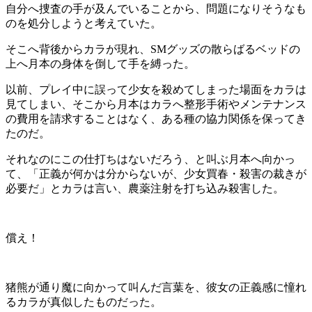
自分へ捜査の手が及んでいることから、問題になりそうなも
のを処分しようと考えていた。
そこへ背後からカラが現れ、SMグッズの散らばるベッドの
上へ月本の身体を倒して手を縛った。
以前、プレイ中に誤って少女を殺めてしまった場面をカラは
見てしまい、そこから月本はカラへ整形手術やメンテナンス
の費用を請求することはなく、ある種の協力関係を保ってき
たのだ。
それなのにこの仕打ちはないだろう、と叫ぶ月本へ向かっ
て、「正義が何かは分からないが、少女買春・殺害の裁きが
必要だ」とカラは言い、農薬注射を打ち込み殺害した。
償え！
猪熊が通り魔に向かって叫んだ言葉を、彼女の正義感に憧れ
るカラが真似したものだった。