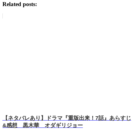
Related posts:
【ネタバレあり】ドラマ『重版出来！7話』あらすじ
&感想 黒木華 オダギリジョー