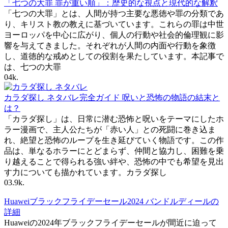
「七つの大罪 罪が重い順」：歴史的な視点と現代的な解釈
「七つの大罪」とは、人間が持つ主要な悪徳や罪の分類であ
り、キリスト教の教えに基づいています。これらの罪は中世
ヨーロッパを中心に広がり、個人の行動や社会的倫理観に影
響を与えてきました。それぞれが人間の内面や行動を象徴
し、道徳的な戒めとしての役割を果たしています。本記事で
は、七つの大罪
0
4k.
カラダ探し ネタバレ完全ガイド 呪いと恐怖の物語の結末と
は？
「カラダ探し」は、日常に潜む恐怖と呪いをテーマにしたホ
ラー漫画で、主人公たちが「赤い人」との死闘に巻き込ま
れ、絶望と恐怖のループを生き延びていく物語です。この作
品は、単なるホラーにとどまらず、仲間と協力し、困難を乗
り越えることで得られる強い絆や、恐怖の中でも希望を見出
す力についても描かれています。カラダ探し
0
3.9k.
Huaweiブラックフライデーセール2024 バンドルディールの
詳細
Huaweiの2024年ブラックフライデーセールが間近に迫って