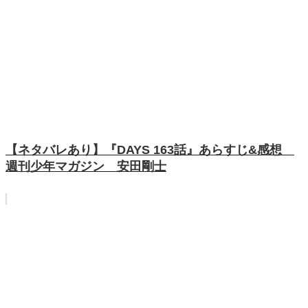
【ネタバレあり】『DAYS 163話』あらすじ&感想
週刊少年マガジン 安田剛士