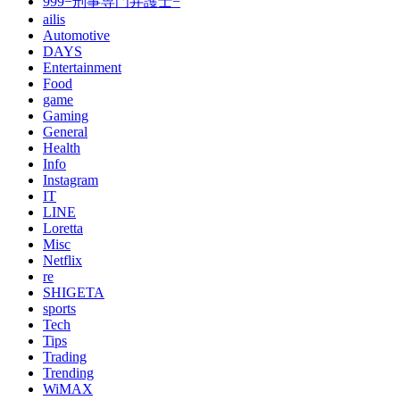
999−刑事専門弁護士−
ailis
Automotive
DAYS
Entertainment
Food
game
Gaming
General
Health
Info
Instagram
IT
LINE
Loretta
Misc
Netflix
re
SHIGETA
sports
Tech
Tips
Trading
Trending
WiMAX