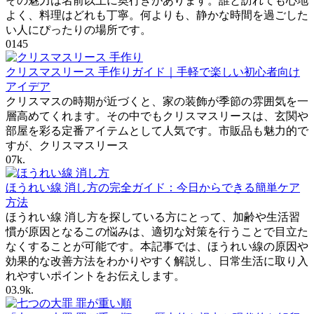
その魅力は名前以上に奥行きがあります。誰と訪れても心地
よく、料理はどれも丁寧。何よりも、静かな時間を過ごした
い人にぴったりの場所です。
0
145
クリスマスリース 手作りガイド｜手軽で楽しい初心者向け
アイデア
クリスマスの時期が近づくと、家の装飾が季節の雰囲気を一
層高めてくれます。その中でもクリスマスリースは、玄関や
部屋を彩る定番アイテムとして人気です。市販品も魅力的で
すが、クリスマスリース
0
7k.
ほうれい線 消し方の完全ガイド：今日からできる簡単ケア
方法
ほうれい線 消し方を探している方にとって、加齢や生活習
慣が原因となるこの悩みは、適切な対策を行うことで目立た
なくすることが可能です。本記事では、ほうれい線の原因や
効果的な改善方法をわかりやすく解説し、日常生活に取り入
れやすいポイントをお伝えします。
0
3.9k.