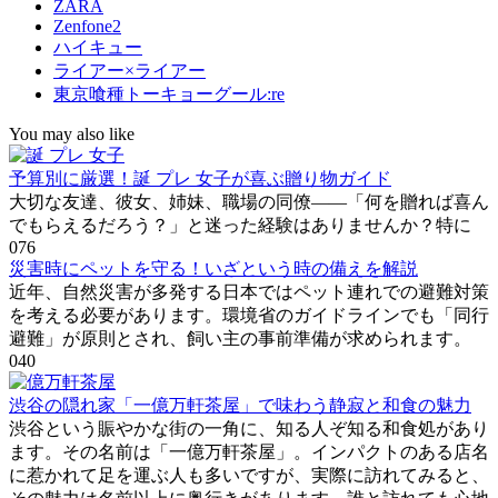
ZARA
Zenfone2
ハイキュー
ライアー×ライアー
東京喰種トーキョーグール:re
You may also like
予算別に厳選！誕 プレ 女子が喜ぶ贈り物ガイド
大切な友達、彼女、姉妹、職場の同僚――「何を贈れば喜ん
でもらえるだろう？」と迷った経験はありませんか？特に
0
76
災害時にペットを守る！いざという時の備えを解説
近年、自然災害が多発する日本ではペット連れでの避難対策
を考える必要があります。環境省のガイドラインでも「同行
避難」が原則とされ、飼い主の事前準備が求められます。
0
40
渋谷の隠れ家「一億万軒茶屋」で味わう静寂と和食の魅力
渋谷という賑やかな街の一角に、知る人ぞ知る和食処があり
ます。その名前は「一億万軒茶屋」。インパクトのある店名
に惹かれて足を運ぶ人も多いですが、実際に訪れてみると、