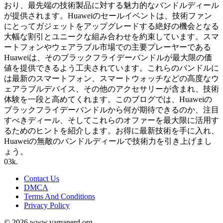
おり、最先端の技術製品に対する魅力的なバンドルディール
が提供されます。Huaweiのセールイベントは、技術ファン
にとってガジェットをアップグレードする絶好の機会となる
大幅な割引とユニークな組み合わせを約束しています。スマ
ートフォンやウェアラブル市場での主要プレーヤーである
Huaweiは、そのブラックフライデーバンドルが最大限の価
値を提供できるよう工夫されています。これらのバンドルに
は最新のスマートフォン、スマートウォッチなどの高度なウ
ェアラブルデバイス、その他のアクセサリーが含まれ、技術
体験を一段と高めてくれます。このブログでは、Huaweiの
ブラックフライデーバンドルから何が期待できるのか、注目
すべきディール、そしてこれらのオファーを最大限に活用す
るためのヒントを紹介します。お得に最新技術を手に入れ、
Huaweiの無敵のバンドルディールで技術力を引き上げまし
ょう。
0
3k.
Contact Us
DMCA
Terms And Conditions
Privacy Policy
© 2026 www.yamanerd.org