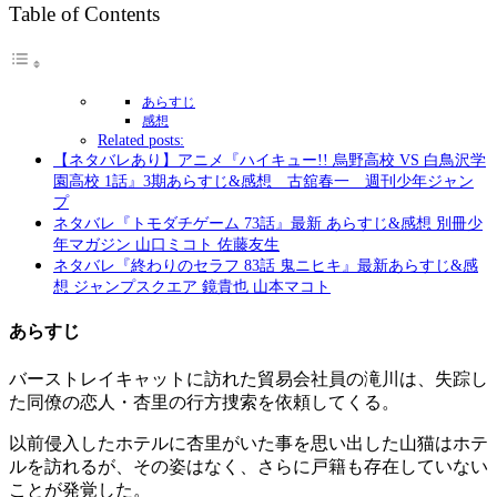
Table of Contents
あらすじ
感想
Related posts:
【ネタバレあり】アニメ『ハイキュー!! 烏野高校 VS 白鳥沢学
園高校 1話』3期あらすじ&感想 古舘春一 週刊少年ジャン
プ
ネタバレ『トモダチゲーム 73話』最新 あらすじ&感想 別冊少
年マガジン 山口ミコト 佐藤友生
ネタバレ『終わりのセラフ 83話 鬼ニヒキ』最新あらすじ&感
想 ジャンプスクエア 鏡貴也 山本マコト
あらすじ
バーストレイキャットに訪れた貿易会社員の滝川は、失踪し
た同僚の恋人・杏里の行方捜索を依頼してくる。
以前侵入したホテルに杏里がいた事を思い出した山猫はホテ
ルを訪れるが、その姿はなく、さらに戸籍も存在していない
ことが発覚した。