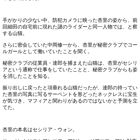
手がかりの少ない中、防犯カメラに映った杏里の姿から、前
回細田の自宅前に現れた謎のライダーと同一人物では、と察
する山猫。
さらに密会していた中岡修一から、杏里が秘密クラブでコー
ルガールとして働いていたことを聞く。
秘密クラブの従業員・達郎を捕まえた山猫は、杏里がセシリ
アという通称で仕事をしていたことと、秘密クラブからも姿
を消したことを知る。
振り出しに戻ったと項垂れる山猫だったが、達郎の持ってい
た杏里の写真に写るサーペントを形どったネックレスに宝生
が気づき、マフィアと関わりがあるのではないかと予測を立
てた。
杏里の本名はセシリア・ウォン。