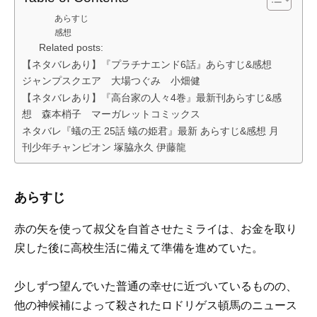
あらすじ
感想
Related posts:
【ネタバレあり】『プラチナエンド6話』あらすじ&感想
ジャンプスクエア 大場つぐみ 小畑健
【ネタバレあり】『高台家の人々4巻』最新刊あらすじ&感
想 森本梢子 マーガレットコミックス
ネタバレ『蟻の王 25話 蟻の姫君』最新 あらすじ&感想 月
刊少年チャンピオン 塚脇永久 伊藤龍
あらすじ
赤の矢を使って叔父を自首させたミライは、お金を取り
戻した後に高校生活に備えて準備を進めていた。
少しずつ望んでいた普通の幸せに近づいているものの、
他の神候補によって殺されたロドリゲス頓馬のニュース