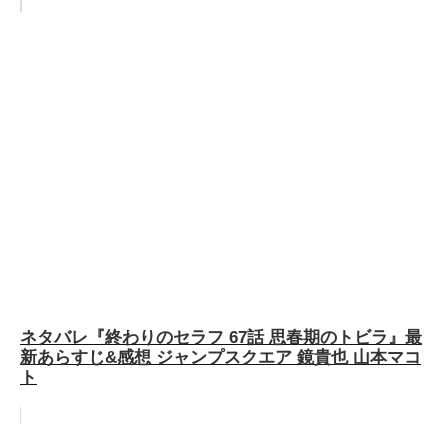
ネタバレ『終わりのセラフ 67話 思春期のトビラ』最
新あらすじ&感想 ジャンプスクエア 鏡貴也 山本マコ
ト