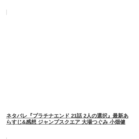
ネタバレ『プラチナエンド 21話 2人の選択』最新あ
らすじ&感想 ジャンプスクエア 大場つぐみ 小畑健