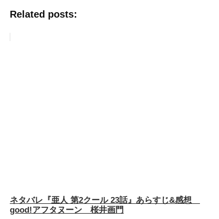
Related posts:
ネタバレ『亜人 第2クール 23話』あらすじ&感想
good!アフタヌーン 桜井画門