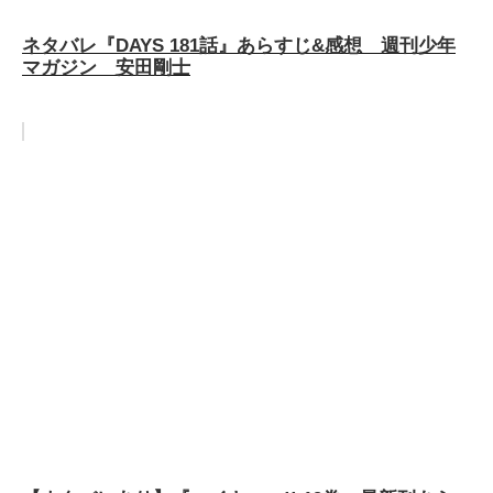
ネタバレ『DAYS 181話』あらすじ&感想 週刊少年
マガジン 安田剛士