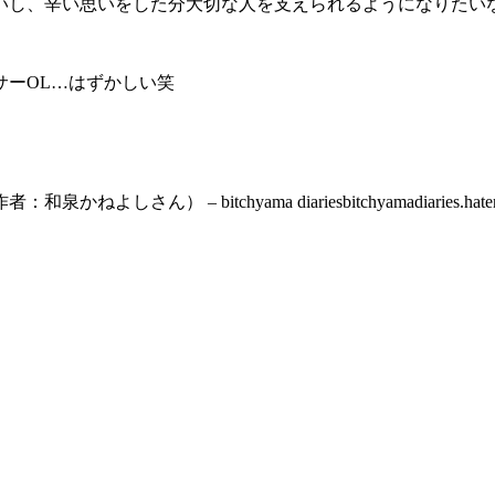
いし、辛い思いをした分大切な人を支えられるようになりたい
サーOL…はずかしい笑
 bitchyama diariesbitchyamadiaries.hatenab