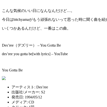
こんな気候のいい日になんなんだけど…。
今日はbitchyamaがもう頑張れないって思った時に聞く曲を
いくつかあるんだけど、一番はこの曲。
Des’ree（デズリー） – You Gotta Be
des’ree you gotta be[with lyrics] – YouTube
You Gotta Be
アーティスト:
Des’ree
出版社/メーカー:
S2
発売日:
1994/05/12
メディア:
CD