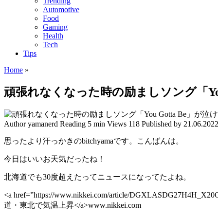
Trending
Automotive
Food
Gaming
Health
Tech
Tips
Home
»
頑張れなくなった時の励ましソング「You G
Author
yamanerd
Reading
5 min
Views
118
Published by
21.06.202
思ったより汗っかきのbitchyamaです。こんばんは。
今日はいいお天気だったね！
北海道でも30度超えたってニュースになってたよね。
<a href=”https://www.nikkei.com/article/DGXLASDG27H4H
道・東北で気温上昇</a>www.nikkei.com