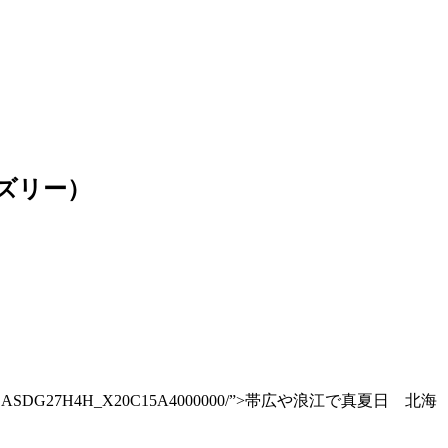
デズリー）
m/article/DGXLASDG27H4H_X20C15A4000000/”>帯広や浪江で真夏日 北海