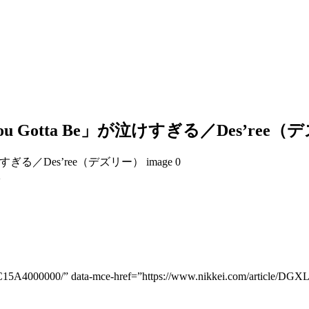
otta Be」が泣けすぎる／Des’ree（
2
_X20C15A4000000/” data-mce-href=”https://www.nikkei.co