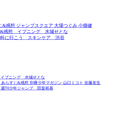
じ&感想 ジャンプスクエア 大場つぐみ 小畑健
じ&感想 イブニング 水城せとな
科に行こう スキンケア 渋谷
 イブニング 水城せとな
 あらすじ&感想 別冊少年マガジン 山口ミコト 佐藤友生
 週刊少年ジャンプ 田畠裕基