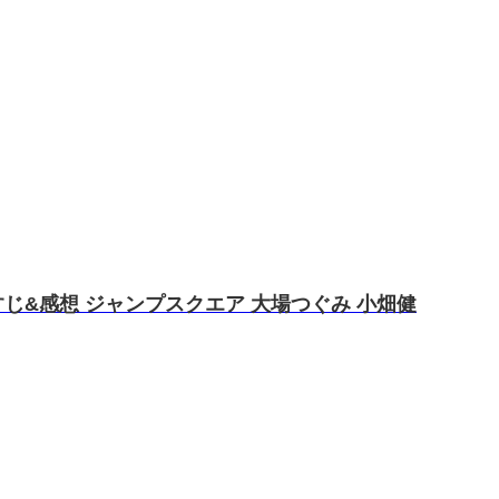
じ&感想 ジャンプスクエア 大場つぐみ 小畑健