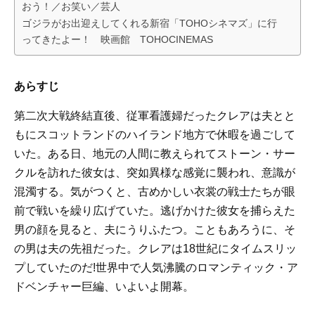
おう！／お笑い／芸人
ゴジラがお出迎えしてくれる新宿「TOHOシネマズ」に行
ってきたよー！ 映画館 TOHOCINEMAS
あらすじ
第二次大戦終結直後、従軍看護婦だったクレアは夫とと
もにスコットランドのハイランド地方で休暇を過ごして
いた。ある日、地元の人間に教えられてストーン・サー
クルを訪れた彼女は、突如異様な感覚に襲われ、意識が
混濁する。気がつくと、古めかしい衣裳の戦士たちが眼
前で戦いを繰り広げていた。逃げかけた彼女を捕らえた
男の顔を見ると、夫にうりふたつ。こともあろうに、そ
の男は夫の先祖だった。クレアは18世紀にタイムスリッ
プしていたのだ!世界中で人気沸騰のロマンティック・ア
ドベンチャー巨編、いよいよ開幕。