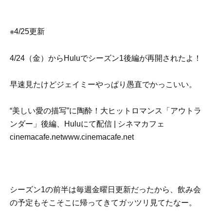
※4/25更新
4/24（金）からHuluでシーズン1後編が再開されたよ！
早速見たけどジェイミーやっぱり愚直でかっこいい。
“美しい愛の描写”に陶酔！大ヒットロマンス「アウトラ
ンダー」後編、Huluにて配信 | シネマカフェ
cinemacafe.netwww.cinemacafe.net
シーズン1の前半は毎週金曜日更新だったから、飲み会
の予定もそこそこに帰ってきてガッツリ見てたなー。