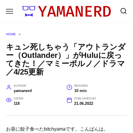
Skip
to
content
HOME
»
キュン死しちゃう「アウトランダ
ー（Outlander）」がHuluに戻っ
てきた！／マミーポルノ／ドラマ
／4/25更新
AUTHOR
READING
yamanerd
10 min
VIEWS
PUBLISHED BY
118
21.06.2022
お昼に餃子食べたbitchyamaです。こんばんは。