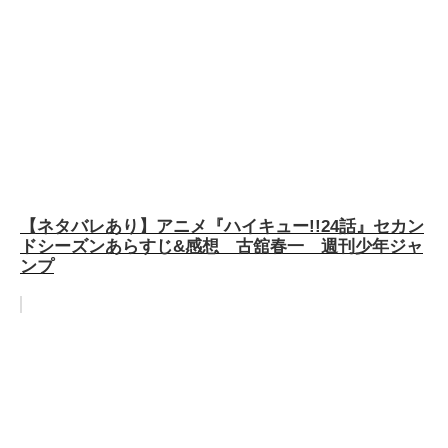
【ネタバレあり】アニメ『ハイキュー!!24話』セカン
ドシーズンあらすじ&感想 古舘春一 週刊少年ジャ
ンプ