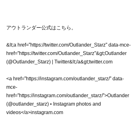
アウトランダー公式はこちら。
&lt;a href=”https://twitter.com/Outlander_Starz” data-mce-
href=”https://twitter.com/Outlander_Starz”&gt;Outlander
(@Outlander_Starz) | Twitter&lt;/a&gt;twitter.com
<a href=”https://instagram.com/outlander_starz/” data-
mce-
href=”https://instagram.com/outlander_starz/”>Outlander
(@outlander_starz) • Instagram photos and
videos</a>instagram.com