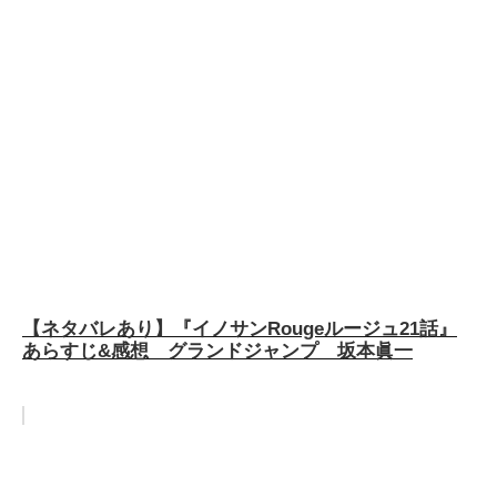
【ネタバレあり】『イノサンRougeルージュ21話』
あらすじ&感想 グランドジャンプ 坂本眞一