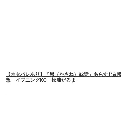
【ネタバレあり】『累（かさね）82話』あらすじ&感
想 イブニングKC 松浦だるま