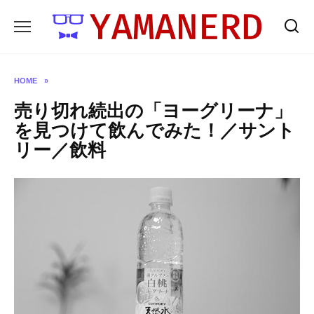
Skip
to
content
HOME
»
売り切れ続出の「ヨーグリーナ」
を見つけて飲んでみた！／サント
リー／飲料