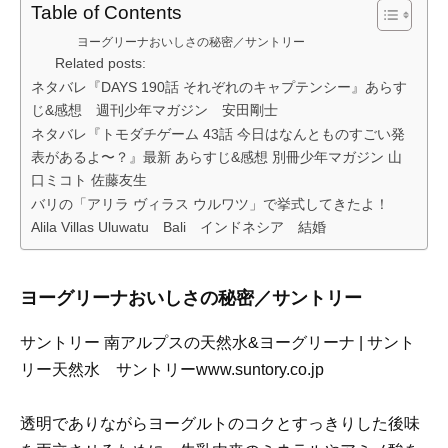
Table of Contents
ヨーグリーナおいしさの秘密／サントリー
Related posts:
ネタバレ『DAYS 190話 それぞれのキャプテンシー』あらす
じ&感想 週刊少年マガジン 安田剛士
ネタバレ『トモダチゲーム 43話 今日はなんとものすごい発
表があるよ〜？』最新 あらすじ&感想 別冊少年マガジン 山
口ミコト 佐藤友生
バリの「アリラ ヴィラス ウルワツ」で挙式してきたよ！
Alila Villas Uluwatu Bali インドネシア 結婚
ヨーグリーナおいしさの秘密／サントリー
サントリー 南アルプスの天然水&ヨーグリーナ | サント
リー天然水 サントリーwww.suntory.co.jp
透明でありながらヨーグルトのコクとすっきりした後味