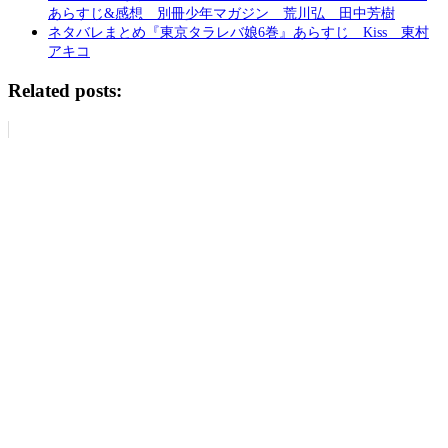
あらすじ&感想 別冊少年マガジン 荒川弘 田中芳樹
ネタバレまとめ『東京タラレバ娘6巻』あらすじ Kiss 東村
アキコ
Related posts: