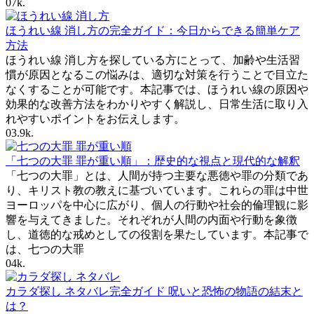
0
7k.
ほうれい線 消し方の完全ガイド：今日からできる簡単ケア
方法
ほうれい線 消し方を探している方にとって、加齢や生活習
慣が原因となるこの悩みは、適切な対策を行うことで目立た
なくすることが可能です。本記事では、ほうれい線の原因や
効果的な改善方法をわかりやすく解説し、日常生活に取り入
れやすいポイントをお伝えします。
0
3.9k.
「七つの大罪 罪が重い順」：歴史的な視点と現代的な解釈
「七つの大罪」とは、人間が持つ主要な悪徳や罪の分類であ
り、キリスト教の教えに基づいています。これらの罪は中世
ヨーロッパを中心に広がり、個人の行動や社会的倫理観に影
響を与えてきました。それぞれが人間の内面や行動を象徴
し、道徳的な戒めとしての役割を果たしています。本記事で
は、七つの大罪
0
4k.
カラダ探し ネタバレ完全ガイド 呪いと恐怖の物語の結末と
は？