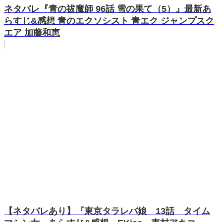
ネタバレ『青の祓魔師 96話 雪の果て（5）』最新あ
らすじ&感想 青のエクソシスト 青エク ジャンプスク
エア 加藤和恵
【ネタバレあり】『東京タラレバ娘 13話 タイム