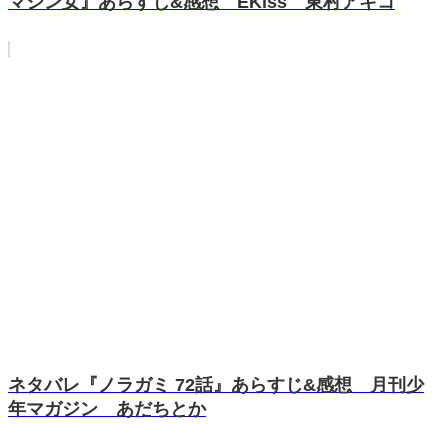
マシン女』あらすじ&感想 EKiss 東村アキコ
ネタバレ『ノラガミ 72話』あらすじ&感想 月刊少
年マガジン あだちとか