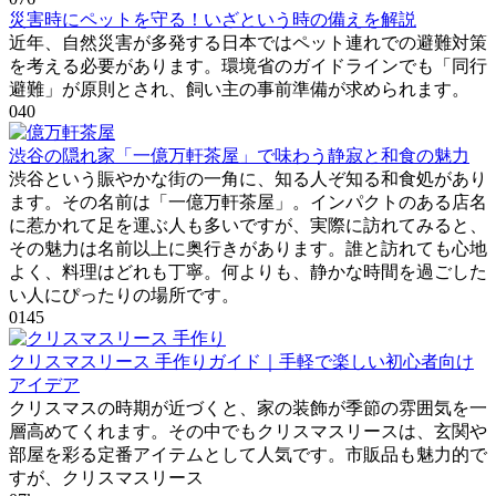
災害時にペットを守る！いざという時の備えを解説
近年、自然災害が多発する日本ではペット連れでの避難対策
を考える必要があります。環境省のガイドラインでも「同行
避難」が原則とされ、飼い主の事前準備が求められます。
0
40
渋谷の隠れ家「一億万軒茶屋」で味わう静寂と和食の魅力
渋谷という賑やかな街の一角に、知る人ぞ知る和食処があり
ます。その名前は「一億万軒茶屋」。インパクトのある店名
に惹かれて足を運ぶ人も多いですが、実際に訪れてみると、
その魅力は名前以上に奥行きがあります。誰と訪れても心地
よく、料理はどれも丁寧。何よりも、静かな時間を過ごした
い人にぴったりの場所です。
0
145
クリスマスリース 手作りガイド｜手軽で楽しい初心者向け
アイデア
クリスマスの時期が近づくと、家の装飾が季節の雰囲気を一
層高めてくれます。その中でもクリスマスリースは、玄関や
部屋を彩る定番アイテムとして人気です。市販品も魅力的で
すが、クリスマスリース