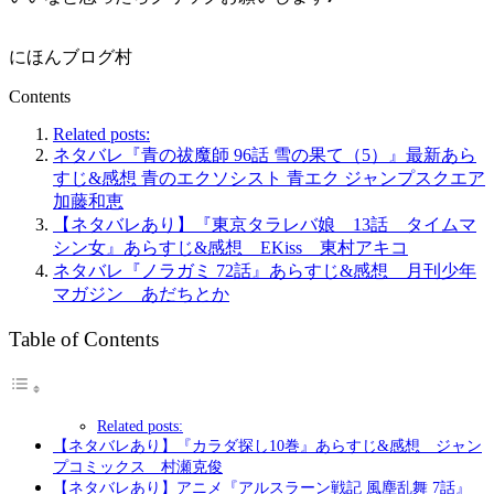
にほんブログ村
Contents
Related posts:
ネタバレ『青の祓魔師 96話 雪の果て（5）』最新あら
すじ&感想 青のエクソシスト 青エク ジャンプスクエア
加藤和恵
【ネタバレあり】『東京タラレバ娘 13話 タイムマ
シン女』あらすじ&感想 EKiss 東村アキコ
ネタバレ『ノラガミ 72話』あらすじ&感想 月刊少年
マガジン あだちとか
Table of Contents
Related posts:
【ネタバレあり】『カラダ探し10巻』あらすじ&感想 ジャン
プコミックス 村瀬克俊
【ネタバレあり】アニメ『アルスラーン戦記 風塵乱舞 7話』