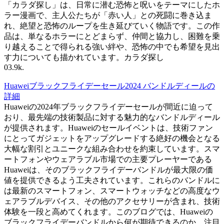
「カラダ探し」は、日常に潜む恐怖と呪いをテーマにしたホ
ラー漫画で、主人公たちが「赤い人」との死闘に巻き込ま
れ、絶望と恐怖のループを生き延びていく物語です。この作
品は、単なるホラーにとどまらず、仲間と協力し、困難を乗
り越えることで得られる強い絆や、恐怖の中でも希望を見出
す力についても描かれています。カラダ探し
0
3.9k.
Huaweiブラックフライデーセール2024 バンドルディールの
詳細
Huaweiの2024年ブラックフライデーセールが間近に迫って
おり、最先端の技術製品に対する魅力的なバンドルディール
が提供されます。Huaweiのセールイベントは、技術ファン
にとってガジェットをアップグレードする絶好の機会となる
大幅な割引とユニークな組み合わせを約束しています。スマ
ートフォンやウェアラブル市場での主要プレーヤーである
Huaweiは、そのブラックフライデーバンドルが最大限の価
値を提供できるよう工夫されています。これらのバンドルに
は最新のスマートフォン、スマートウォッチなどの高度なウ
ェアラブルデバイス、その他のアクセサリーが含まれ、技術
体験を一段と高めてくれます。このブログでは、Huaweiの
ブラックフライデーバンドルから何が期待できるのか、注目