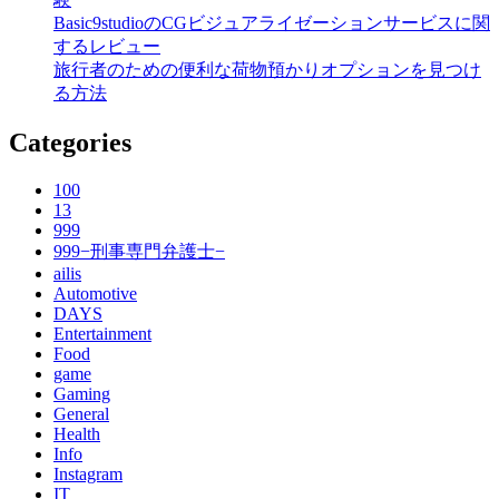
Basic9studioのCGビジュアライゼーションサービスに関
するレビュー
旅行者のための便利な荷物預かりオプションを見つけ
る方法
Categories
100
13
999
999−刑事専門弁護士−
ailis
Automotive
DAYS
Entertainment
Food
game
Gaming
General
Health
Info
Instagram
IT