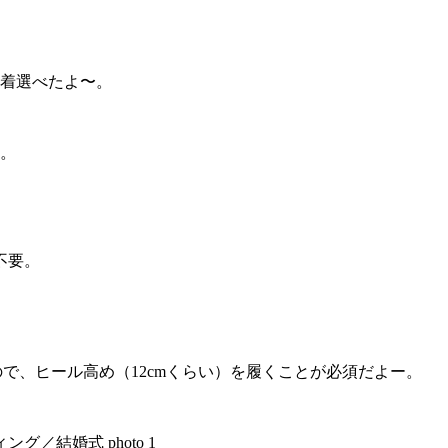
4着選べたよ〜。
る。
不要。
ので、ヒール高め（12cmくらい）を履くことが必須だよー。