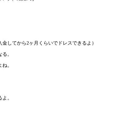
入金してから2ヶ月くらいでドレスできるよ）
なる。
よね。
るよ。
。