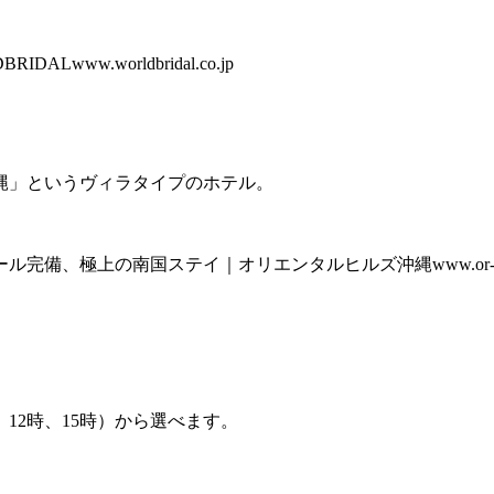
w.worldbridal.co.jp
縄」というヴィラタイプのホテル。
、極上の南国ステイ｜オリエンタルヒルズ沖縄www.or-okin
12時、15時）から選べます。