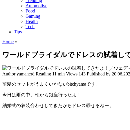
Trending
Automotive
Food
Gaming
Health
Tech
Tips
Home
»
ワールドブライダルでドレスの試着し
Author
yamanerd
Reading
11 min
Views
143
Published by
20.06.20
前髪のセットがうまくいかないbitchyamaです。
今日は雨の中、朝から銀座行ったよ！
結婚式の衣装合わせしてきたからドレス載せるねー。