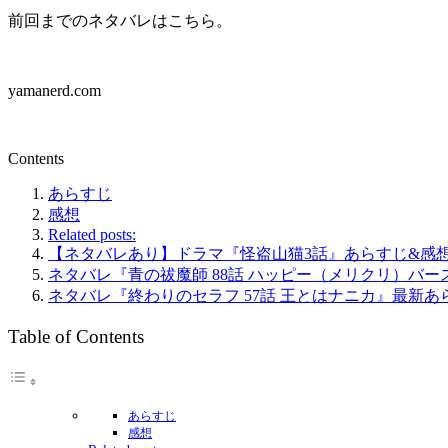
前回までのネタバレはこちら。
yamanerd.com
Contents
あらすじ
感想
Related posts:
【ネタバレあり】ドラマ『怪盗山猫3話』あらすじ&感
ネタバレ『青の祓魔師 88話 ハッピー（メリクリ）バ
ネタバレ『終わりのセラフ 57話 王とはナニカ』最新あ
Table of Contents
あらすじ
感想