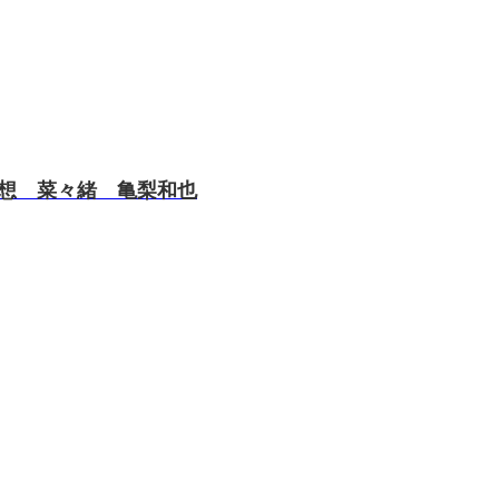
感想 菜々緒 亀梨和也