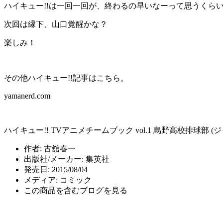
ハイキュー!!は一回一回が、終わるの早いなーって思うくら
次回は縁下、山口覚醒かな？
楽しみ！
その他ハイキュー!!記事はこちら。
yamanerd.com
ハイキュー!! TVアニメチームブック vol.1 烏野高校排球部 
作者:
古舘春一
出版社/メーカー:
集英社
発売日:
2015/08/04
メディア:
コミック
この商品を含むブログを見る