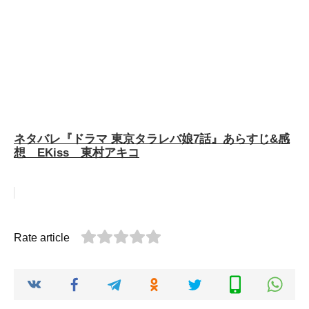
ネタバレ『ドラマ 東京タラレバ娘7話』あらすじ&感
想 EKiss 東村アキコ
Rate article