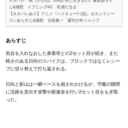
ネタバレ『累（かさね）104話 同じ生きもの』最新あらす
じ&感想 イブニングKC 松浦だるま
【ネタバレあり】アニメ『ハイキュー!! 2話』セカンドシー
ズンあらすじ&感想 古舘春一 週刊少年ジャンプ
あらすじ
気合を入れなおした条善寺との2セット目が続き、まだ
軽さのある日向のスパイクは、ブロックではなくレシー
ブに切り替えて打ち返される。
日向と影山は一瞬ペースを崩されかけるが、守備の隙間
に活路を見出す攻撃や新速攻を行い2セット目をもぎ取
った。