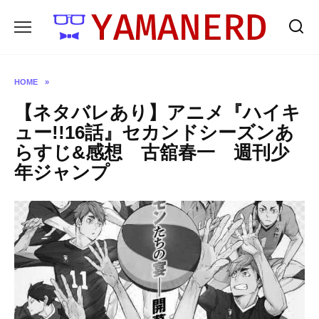
Skip
to
content
HOME
»
【ネタバレあり】アニメ『ハイキ
ュー!!16話』セカンドシーズンあ
らすじ&感想 古舘春一 週刊少
年ジャンプ