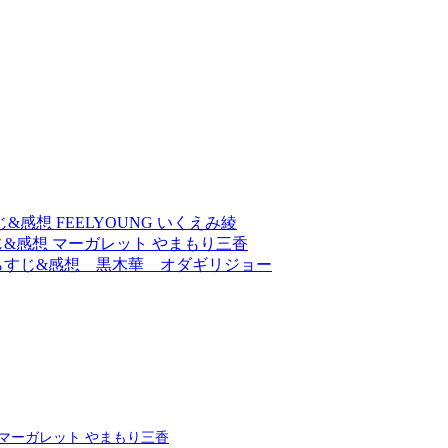
感想 FEELYOUNG いくえみ綾
&感想 マーガレット やまもり三香
らすじ&感想 黒木華 オダギリジョー
 マーガレット やまもり三香