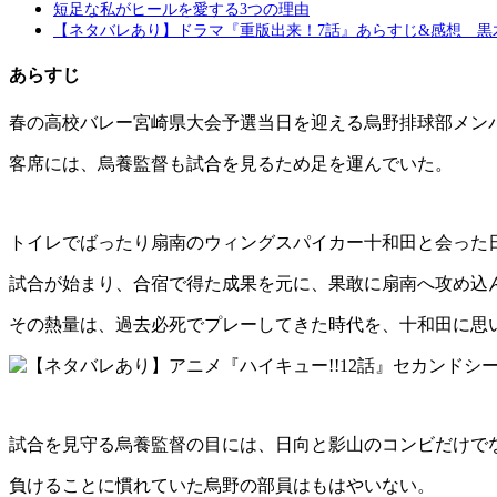
短足な私がヒールを愛する3つの理由
【ネタバレあり】ドラマ『重版出来！7話』あらすじ&感想 黒
あらすじ
春の高校バレー宮崎県大会予選当日を迎える烏野排球部メン
客席には、烏養監督も試合を見るため足を運んでいた。
トイレでばったり扇南のウィングスパイカー十和田と会った
試合が始まり、合宿で得た成果を元に、果敢に扇南へ攻め込
その熱量は、過去必死でプレーしてきた時代を、十和田に思
試合を見守る烏養監督の目には、日向と影山のコンビだけでな
負けることに慣れていた烏野の部員はもはやいない。