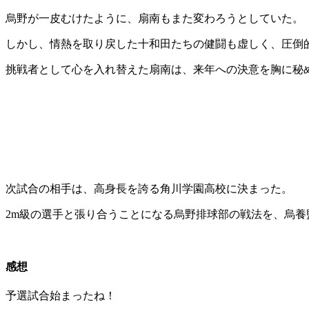
烏野が一皮むけたように、扇南もまた変わろうとしていた。
しかし、情熱を取り戻した十和田たちの健闘も虚しく、圧倒
挑戦者として心を入れ替えた扇南は、来年への決意を胸に秘
次試合の相手は、高身長を誇る角川学園高校に決まった。
2m級の選手と張り合うことになる烏野排球部の戦法を、烏養
感想
予選試合始まったね！