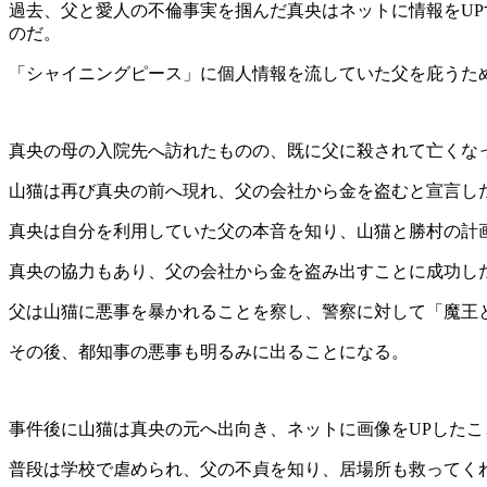
過去、父と愛人の不倫事実を掴んだ真央はネットに情報をU
のだ。
「シャイニングピース」に個人情報を流していた父を庇うた
真央の母の入院先へ訪れたものの、既に父に殺されて亡くな
山猫は再び真央の前へ現れ、父の会社から金を盗むと宣言し
真央は自分を利用していた父の本音を知り、山猫と勝村の計
真央の協力もあり、父の会社から金を盗み出すことに成功し
父は山猫に悪事を暴かれることを察し、警察に対して「魔王
その後、都知事の悪事も明るみに出ることになる。
事件後に山猫は真央の元へ出向き、ネットに画像をUPした
普段は学校で虐められ、父の不貞を知り、居場所も救ってく