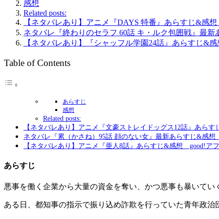
感想
Related posts:
【ネタバレあり】アニメ『DAYS 特番』あらすじ&感
ネタバレ『終わりのセラフ 60話 キ・ルク包囲戦』最新
【ネタバレあり】『シャッフル学園24話』あらすじ&
Table of Contents
あらすじ
感想
Related posts:
【ネタバレあり】アニメ『文豪ストレイドッグス12話』あらす
ネタバレ『累（かさね）95話 顔のない女』最新あらすじ&感想
【ネタバレあり】アニメ『亜人8話』あらすじ&感想 good!ア
あらすじ
悪事を働く企業から大量の資金を奪い、かつ悪事も暴いていく
ある日、都知事の指示で振り込め詐欺を行っていた青年政治