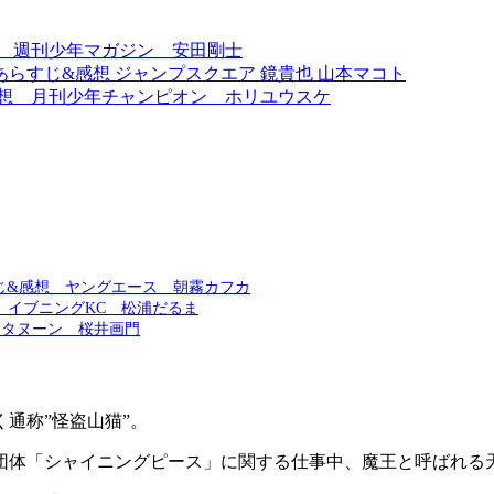
想 週刊少年マガジン 安田剛士
あらすじ&感想 ジャンプスクエア 鏡貴也 山本マコト
感想 月刊少年チャンピオン ホリユウスケ
じ&感想 ヤングエース 朝霧カフカ
 イブニングKC 松浦だるま
フタヌーン 桜井画門
通称”怪盗山猫”。
団体「シャイニングピース」に関する仕事中、魔王と呼ばれる