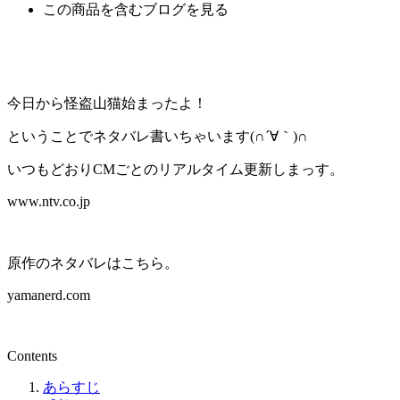
この商品を含むブログを見る
今日から怪盗山猫始まったよ！
ということでネタバレ書いちゃいます(∩´∀｀)∩
いつもどおりCMごとのリアルタイム更新しまっす。
www.ntv.co.jp
原作のネタバレはこちら。
yamanerd.com
Contents
あらすじ