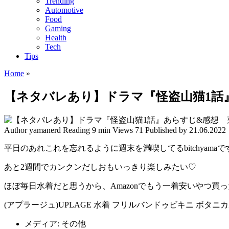
Trending
Automotive
Food
Gaming
Health
Tech
Tips
Home
»
【ネタバレあり】ドラマ『怪盗山猫1話
Author
yamanerd
Reading
9 min
Views
71
Published by
21.06.2022
平日のあれこれを忘れるように週末を満喫してるbitchyama
あと2週間でカンクンだしおもいっきり楽しみたい♡
ほぼ毎日水着だと思うから、Amazonでもう一着安いやつ買
(アプラージュ)UPLAGE 水着 フリルバンドゥビキニ ボタニカル
メディア:
その他