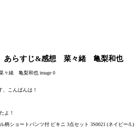
』あらすじ&感想 菜々緒 亀梨和也
です、こんばんは！
ったよ！
柄ショートパンツ付 ビキニ 3点セット 3S0021 (ネイビー/L)