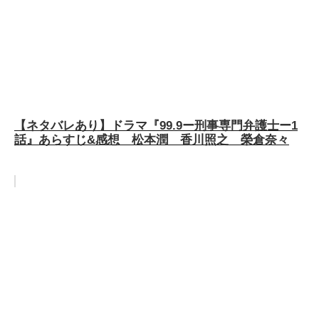
【ネタバレあり】ドラマ『99.9ー刑事専門弁護士ー1
話』あらすじ&感想 松本潤 香川照之 榮倉奈々