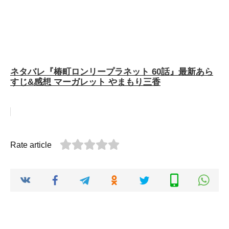
ネタバレ『椿町ロンリープラネット 60話』最新あら
すじ&感想 マーガレット やまもり三香
Rate article