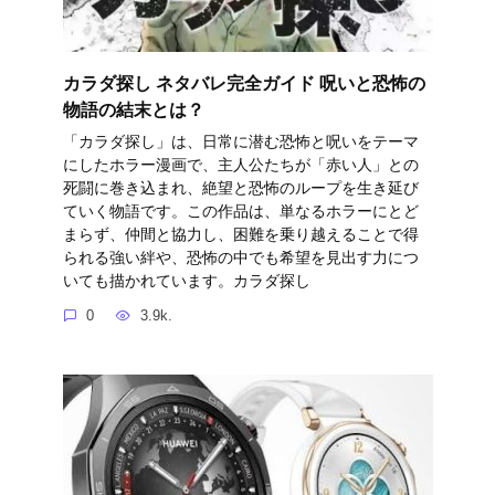
カラダ探し ネタバレ完全ガイド 呪いと恐怖の
物語の結末とは？
「カラダ探し」は、日常に潜む恐怖と呪いをテーマ
にしたホラー漫画で、主人公たちが「赤い人」との
死闘に巻き込まれ、絶望と恐怖のループを生き延び
ていく物語です。この作品は、単なるホラーにとど
まらず、仲間と協力し、困難を乗り越えることで得
られる強い絆や、恐怖の中でも希望を見出す力につ
いても描かれています。カラダ探し
0
3.9k.