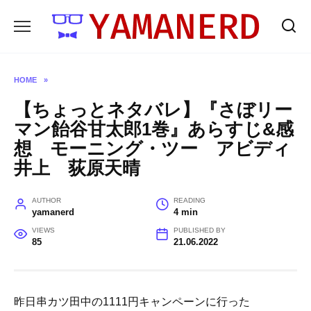
Skip
to
content
HOME
»
【ちょっとネタバレ】『さぼリー
マン飴谷甘太郎1巻』あらすじ&感
想 モーニング・ツー アビディ
井上 荻原天晴
AUTHOR
READING
yamanerd
4 min
VIEWS
PUBLISHED BY
85
21.06.2022
昨日串カツ田中の1111円キャンペーンに行った