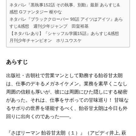
ネタバレ『黒執事152話 その執事、別動』最新 あらすじ&
感想 Gファンタジー 枢やな
ネタバレ『ブラッククローバー 98話 アイツはアイツ』あら
すじ&感想 週刊少年ジャンプ 田畠裕基
【ネタバレあり】『シャッフル学園15話』あらすじ&感想
月刊少年チャンピオン ホリユウスケ
あらすじ
出版社・吉朝社で営業マンとして勤務する飴谷甘太朗
は、仕事のデキるメガネイケメン。業務を素早くこなし
周囲の信頼も厚いが、彼には周囲にひた隠しにする秘密
があった。それは、仕事をサボっての甘味巡り！ 甘味な
るサボりの世界を堪能するべく、飴谷甘太朗は今日も外
回りに出向くのであった――。
『さぼリーマン 飴谷甘太朗（１）』（アビディ井上, 萩