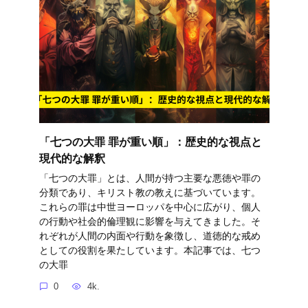
「七つの大罪 罪が重い順」：歴史的な視点と
現代的な解釈
「七つの大罪」とは、人間が持つ主要な悪徳や罪の
分類であり、キリスト教の教えに基づいています。
これらの罪は中世ヨーロッパを中心に広がり、個人
の行動や社会的倫理観に影響を与えてきました。そ
れぞれが人間の内面や行動を象徴し、道徳的な戒め
としての役割を果たしています。本記事では、七つ
の大罪
0
4k.