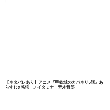
【ネタバレあり】アニメ『甲鉄城のカバネリ5話』あ
らすじ&感想 ノイタミナ 荒木哲郎