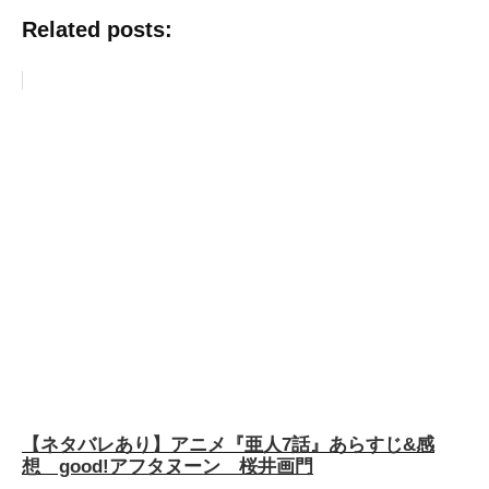
Related posts:
【ネタバレあり】アニメ『亜人7話』あらすじ&感
想 good!アフタヌーン 桜井画門