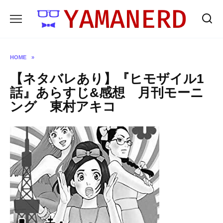
Skip
to
content
HOME
»
【ネタバレあり】『ヒモザイル1
話』あらすじ&感想 月刊モーニ
ング 東村アキコ