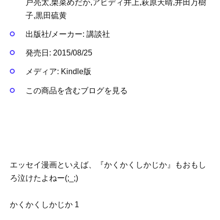
戸亮太,栗菜めだか,アビディ井上,萩原天晴,井田万樹
子,黒田硫黄
出版社/メーカー:
講談社
発売日:
2015/08/25
メディア:
Kindle版
この商品を含むブログを見る
エッセイ漫画といえば、『かくかくしかじか』もおもし
ろ泣けたよねー(;_;)
かくかくしかじか 1