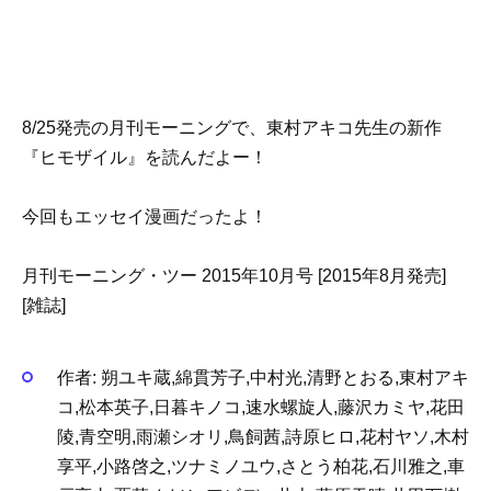
8/25発売の月刊モーニングで、東村アキコ先生の新作
『ヒモザイル』を読んだよー！
今回もエッセイ漫画だったよ！
月刊モーニング・ツー 2015年10月号 [2015年8月発売]
[雑誌]
作者:
朔ユキ蔵,綿貫芳子,中村光,清野とおる,東村アキ
コ,松本英子,日暮キノコ,速水螺旋人,藤沢カミヤ,花田
陵,青空明,雨瀬シオリ,鳥飼茜,詩原ヒロ,花村ヤソ,木村
享平,小路啓之,ツナミノユウ,さとう柏花,石川雅之,車