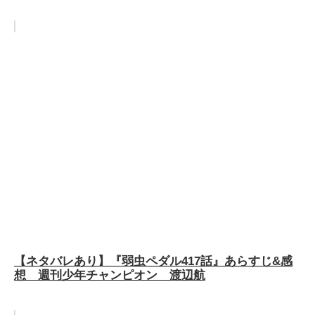
【ネタバレあり】『弱虫ペダル417話』あらすじ&感
想 週刊少年チャンピオン 渡辺航