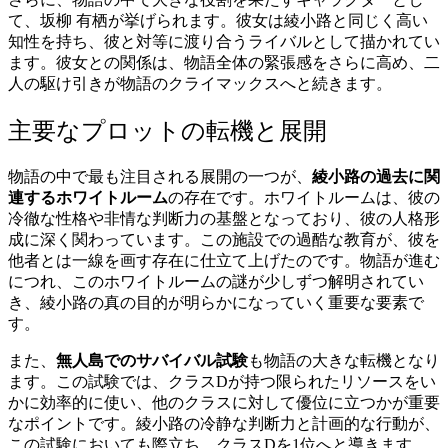
て、坂柳 有栖が挙げられます。彼女は綾小路と同じく高い
知性を持ち、彼と対等に渡り合うライバルとして描かれてい
ます。彼女との関係は、物語全体の緊張感をさらに高め、二
人の駆け引きが物語のクライマックスへと続きます。
主要なプロットの転機と展開
物語の中で最も注目される展開の一つが、
綾小路の過去に関
連するホワイトルーム
の存在です。ホワイトルームは、彼の
冷徹な性格や非情な判断力の基盤となっており、彼の人格形
成に深く関わっています。この施設での過酷な教育が、彼を
他者とは一線を画す存在に仕立て上げたのです。物語が進む
につれ、このホワイトルームの謎が少しずつ解明されてい
き、綾小路の真の目的が明らかになっていく重要な要素で
す。
また、
無人島でのサバイバル試験
も物語の大きな転機となり
ます。この試験では、クラスDが持つ限られたリソースをい
かに効率的に使い、他のクラスに対して優位に立つかが重要
なポイントです。綾小路の冷静な判断力と計画的な行動が、
この試験においても際立ち、クラスDを1位へと導きます。