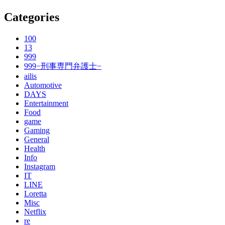
Categories
100
13
999
999−刑事専門弁護士−
ailis
Automotive
DAYS
Entertainment
Food
game
Gaming
General
Health
Info
Instagram
IT
LINE
Loretta
Misc
Netflix
re