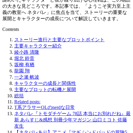
の大きな見どころです。本記事では、「ようこそ実力至上主
義の教室へ ネタバレ」に焦点を当て、ストーリーの重要な
展開とキャラクターの成長について解説していきます。
Contents
ストーリー進行と主要なプロットポイント
主要キャラクター紹介
綾小路 清隆
堀北 鈴音
坂柳 有栖
龍園 翔
一之瀬 帆波
キャラクターの成長と関係性
主要なプロットの転機と展開
総括
Related posts:
T系アラサーOLのnerdな日常
ネタバレ『トモダチゲーム 78話 本当にお別れだね』最
新 あらすじ&感想 別冊少年マガジン 山口ミコト 佐藤
友生
【ネタバレあり】アニメ『マギ シンドバッドの冒険5