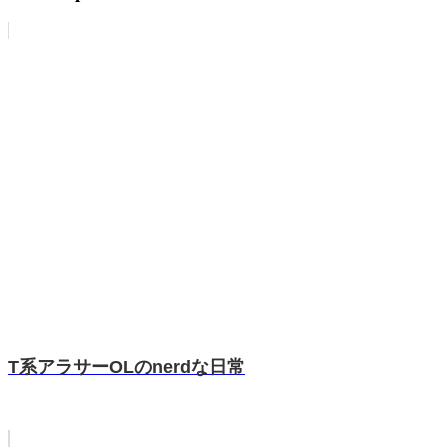
T系アラサーOLのnerdな日常