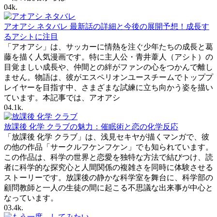
0
4k.
アオアシ ネタバレ 最新話の詳細と今後の展開予想！成長す
るアシトに注目
「アオアシ」は、サッカーに情熱を注ぐ少年たちの成長と葛
藤を描く人気漫画です。特に主人公・青井葦人（アシト）の
目覚ましい成長や、仲間との絆がファンの心をつかんで離し
ません。物語は、彼がエスペリオンユースチームでトッププ
レイヤーを目指す中、さまざまな試練に立ち向かう姿を描い
ています。本記事では、アオアシ
0
4.1k.
放課後 化学 クラブの魅力：催眠術と恋の化学反応
「放課後 化学 クラブ」は、浅見セキヤが描くマンガで、彼
の他の作品「サークルフケンフケン」でも知られています。
この作品は、科学の世界と恋愛を独特な方法で結びつけ、読
者に科学的な探究心と人間関係の複雑さを同時に体験させる
ストーリーです。放課後の静かな科学室を舞台に、科学部の
顧問教師と一人の生徒の間に起こる不思議な出来事が中心と
なっています。
0
3.4k.