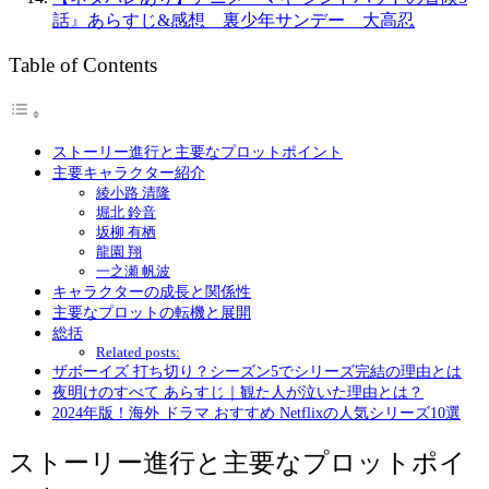
話』あらすじ&感想 裏少年サンデー 大高忍
Table of Contents
ストーリー進行と主要なプロットポイント
主要キャラクター紹介
綾小路 清隆
堀北 鈴音
坂柳 有栖
龍園 翔
一之瀬 帆波
キャラクターの成長と関係性
主要なプロットの転機と展開
総括
Related posts:
ザボーイズ 打ち切り？シーズン5でシリーズ完結の理由とは
夜明けのすべて あらすじ｜観た人が泣いた理由とは？
2024年版！海外 ドラマ おすすめ Netflixの人気シリーズ10選
ストーリー進行と主要なプロットポイ