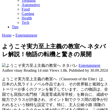
Trending
Automotive
Food
Gaming
Health
Tech
Tips
Home
»
Entertainment
ようこそ実力至上主義の教室へ ネタバ
レ解説！物語の転機と驚きの展開
Entertainment
Author
vinay
Reading
14 min
Views
1.8k.
Published by
30.09.2024
ようこそ実力至上主義の教室へ（Classroom of the Elite）は、
日本の人気ライトノベル作品であり、その世界観と複雑なス
トーリーが多くのファンを魅了しています。この物語は、全
国でも屈指の名門校「高度育成高等学校」を舞台に、成績や
能力でクラスが評価され、ポイント制でクラス間の競争が行
われるという独特な設定です。特に、主人公綾小路 清隆の
謎めいたキャラクターと彼が繰り広げる心理戦は、この物語