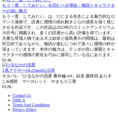
もう一度、してみたい。を読むべき理由：物語とキャラクタ
ーの深い魅力
もう一度、してみたい。は、だにまる先生による魅力的なロ
マンス漫画で、読者に感情の揺れ動きと心の成長を強く感じ
させる作品です。この作品は2023年のコミックアンスリウム
10月号に掲載され、多くの読者から高い評価を得ています。
主要な登場人物である犬上結奈と猿島勇斗の関係は、最初は
対立的でありながら、物語が進むにつれて徐々に感情の絆が
深まっていきます。本作の魅力は、テンポの良い展開とキャ
ラクターの感情の変化を巧みに描写している点にあります。
0
2.4k.
T系アラサーOLのnerdな日常
ネタバレ『ひるなかの流星 番外編 red』結末 最終回 あらす
じ&感想 マーガレット やまもり三香
0
2.8k.
Contact Us
DMCA
Terms And Conditions
Privacy Policy