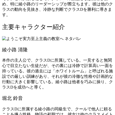
め、特に綾小路のリーダーシップが際立ちます。彼は他のク
ラスの動向を見抜き、冷静な判断でクラスDを勝利に導きま
す。
主要キャラクター紹介
綾小路 清隆
本作の主人公で、クラスDに所属している。一見すると無関
心で目立たない生徒だが、その裏には冷静で計算高い一面を
持っている。彼の過去には「ホワイトルーム」と呼ばれる施
設での厳しい訓練があり、それが彼の冷徹な性格や計画的な
行動に大きく影響している。綾小路は他者を巧みに操り、ク
ラスDを成功へと導く。
堀北 鈴音
クラスDに所属する綾小路の同級生で、クールで他人に頼る
ことを嫌う性格。物語の初期では、彼女は他のクラスメイト