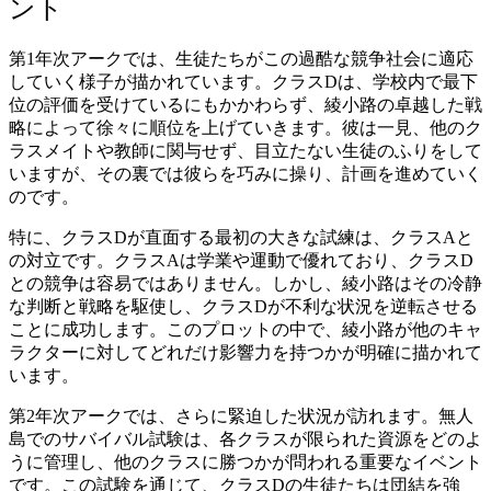
ント
第1年次アークでは、生徒たちがこの過酷な競争社会に適応
していく様子が描かれています。クラスDは、学校内で最下
位の評価を受けているにもかかわらず、綾小路の卓越した戦
略によって徐々に順位を上げていきます。彼は一見、他のク
ラスメイトや教師に関与せず、目立たない生徒のふりをして
いますが、その裏では彼らを巧みに操り、計画を進めていく
のです。
特に、クラスDが直面する最初の大きな試練は、クラスAと
の対立です。クラスAは学業や運動で優れており、クラスD
との競争は容易ではありません。しかし、綾小路はその冷静
な判断と戦略を駆使し、クラスDが不利な状況を逆転させる
ことに成功します。このプロットの中で、綾小路が他のキャ
ラクターに対してどれだけ影響力を持つかが明確に描かれて
います。
第2年次アークでは、さらに緊迫した状況が訪れます。無人
島でのサバイバル試験は、各クラスが限られた資源をどのよ
うに管理し、他のクラスに勝つかが問われる重要なイベント
です。この試験を通じて、クラスDの生徒たちは団結を強