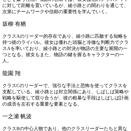
に対して距離を置いているが、綾小路との関わりを通じて、
次第にチームワークや信頼の重要性を学んでいく。
坂柳 有栖
クラスAのリーダー的存在であり、綾小路に匹敵する知略を
持つ彼のライバル。彼女は優れた頭脳と冷徹な判断力でクラ
スAを率いており、綾小路との対決が物語の主要な展開の一
つとなる。彼女もまた、物語の鍵を握るキャラクターの一
人。
龍園 翔
クラスCのリーダーで、強引な手法と恐怖を使ってクラスを
支配している。綾小路とは対立関係にあり、しばしば策略や
戦略を駆使して競り合うが、彼の粗暴な手段はしばしば計画
の成否を左右する重要な要素となる。
一之瀬 帆波
クラスBの中心人物であり、他のクラスリーダーたちと異な