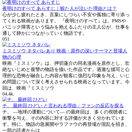
夜明けのすべて あらすじ｜観た人が泣いた理由とは？
心が少し疲れたとき、言葉にしづらい不安や孤独に寄り添っ
てくれる映画があります。 『夜明けのすべて』は、PMSや
パニック障害という悩みを抱えるふたりの主人公が、仕事を
通して静かにつながっていく物語です。
0
51
ミスミソウ ネタバレあり 映画・原作の深いテーマと登場人
物の心理
映画『ミスミソウ』は、押切蓮介の同名漫画を原作とし、壮
絶ないじめと復讐の物語を描いた作品です。過激な描写と心
理的な恐怖が融合した内容が観客に強烈な印象を与え、いじ
め問題について深く考えさせられる映画となっています。今
回は、映画『ミスミソウ
0
4.4k.
チ。 最終回 ひどい と言われる理由：ファンの反応を探る
チ。 ―地球の運動について― の最終回は、多くの視聴者に
衝撃を与え、その内容に対する評価が大きく分かれていま
す。特に、物語の急展開やラファウの再登場が混乱を招き、
一部の読者からは