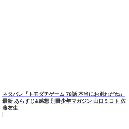
ネタバレ『トモダチゲーム 78話 本当にお別れだね』
最新 あらすじ&感想 別冊少年マガジン 山口ミコト 佐
藤友生