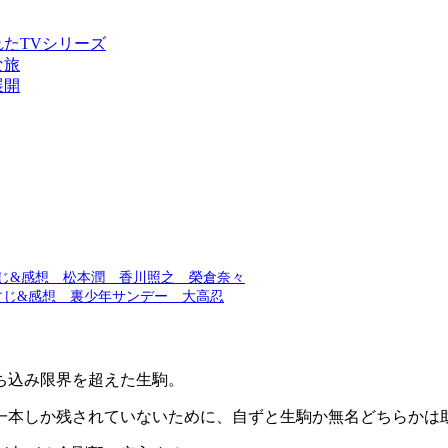
れたTVシリーズ
な旅
展開
すじ&感想 松本潤 香川照之 榮倉奈々
すじ&感想 裏少年サンデー 大高忍
ち込み限界を超えた生駒。
一本しか残されていないために、自ずと生駒か無名どちらかは