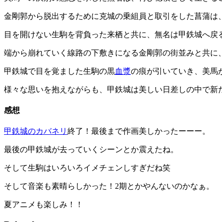
金剛郭から脱出するために克城の乗組員と取引をした菖蒲は
目を開けない生駒を背負った来栖と共に、無名は甲鉄城へ戻
端から崩れていく線路の下敷きになる金剛郭の街並みと共に
甲鉄城で目を覚ました生駒の黒
血漿
の痕が引いていき、美馬
様々な思いを抱えながらも、甲鉄城は美しい日差しの中で新
感想
甲鉄城のカバネリ
終了！最後まで作画美しかったーーー。
最後の甲鉄城が去っていくシーンとか震えたね。
そして生駒はいろいろイメチェンしすぎだね笑
そして音楽も素晴らしかった！2期とかやんないのかなぁ。
夏アニメも楽しみ！！