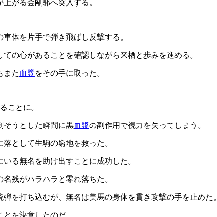
が上がる金剛郭へ突入する。
の車体を片手で弾き飛ばし反撃する。
しての心があることを確認しながら来栖と歩みを進める。
もまた
血漿
をその手に取った。
えることに。
刺そうとした瞬間に黒
血漿
の副作用で視力を失ってしまう。
に落として生駒の窮地を救った。
にいる無名を助け出すことに成功した。
の名残がハラハラと零れ落ちた。
銃弾を打ち込むが、無名は美馬の身体を貫き攻撃の手を止めた
ことを決意したのだ。