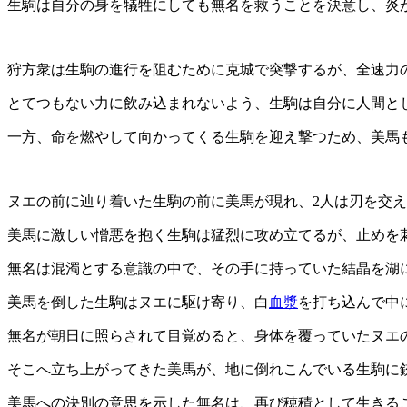
生駒は自分の身を犠牲にしても無名を救うことを決意し、炎
狩方衆は生駒の進行を阻むために克城で突撃するが、全速力
とてつもない力に飲み込まれないよう、生駒は自分に人間と
一方、命を燃やして向かってくる生駒を迎え撃つため、美馬
ヌエの前に辿り着いた生駒の前に美馬が現れ、2人は刃を交
美馬に激しい憎悪を抱く生駒は猛烈に攻め立てるが、止めを
無名は混濁とする意識の中で、その手に持っていた結晶を湖
美馬を倒した生駒はヌエに駆け寄り、白
血漿
を打ち込んで中
無名が朝日に照らされて目覚めると、身体を覆っていたヌエ
そこへ立ち上がってきた美馬が、地に倒れこんでいる生駒に
美馬への決別の意思を示した無名は、再び穂積として生きる