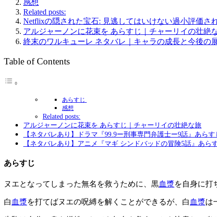
感想
Related posts:
Netflixの隠された宝石: 見逃してはいけない過小評価さ
アルジャーノンに花束を あらすじ｜チャーリイの壮絶
終末のワルキューレ ネタバレ｜キャラの成長と今後の
Table of Contents
あらすじ
感想
Related posts:
アルジャーノンに花束を あらすじ｜チャーリイの壮絶な旅
【ネタバレあり】ドラマ『99.9ー刑事専門弁護士ー9話』あら
【ネタバレあり】アニメ『マギ シンドバッドの冒険5話』あら
あらすじ
ヌエとなってしまった無名を救うために、黒
血漿
を自身に打
白
血漿
を打てばヌエの呪縛を解くことができるが、白
血漿
は