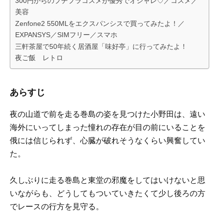
300円からのプチプラコスメが優秀でオシャレ♡／コスメ／
美容
Zenfone2 550MLをエクスパンシスで買ってみたよ！／
EXPANSYS／SIMフリー／スマホ
三軒茶屋で50年続く居酒屋「味好亭」に行ってみたよ！
夜ご飯 レトロ
あらすじ
夜の山道で前を走る巻島の姿を見つけた小野田は、遠い
海外にいってしまった憧れの存在が目の前にいることを
俄には信じられず、心臓が破れそうなくらい興奮してい
た。
久しぶりに走る巻島と東堂の邪魔をしてはいけないと思
いながらも、どうしてもついていきたくて少し後ろの方
でレースの行方を見守る。