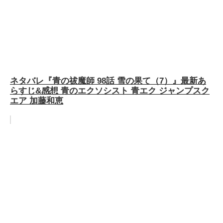
ネタバレ『青の祓魔師 98話 雪の果て（7）』最新あ
らすじ&感想 青のエクソシスト 青エク ジャンプスク
エア 加藤和恵