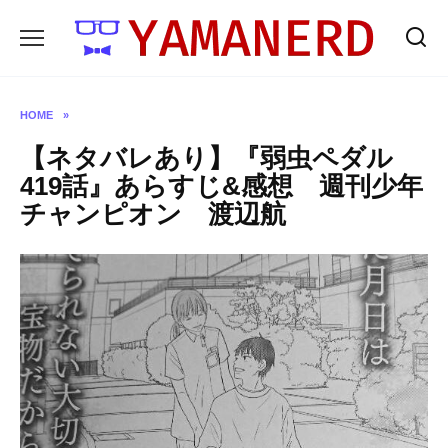
Skip
to
content
HOME
»
【ネタバレあり】『弱虫ペダル
419話』あらすじ&感想 週刊少年
チャンピオン 渡辺航