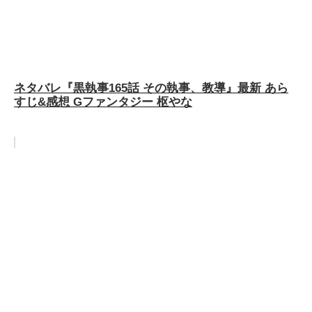
ネタバレ『黒執事165話 その執事、教導』最新 あら
すじ&感想 Gファンタジー 枢やな