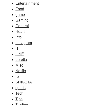
Entertainment
Food
game
Gaming
General
Health
Info
Instagram
IT
LINE
Loretta
Misc
Netflix
re
SHIGETA
sports
Tech
Tips
Trading