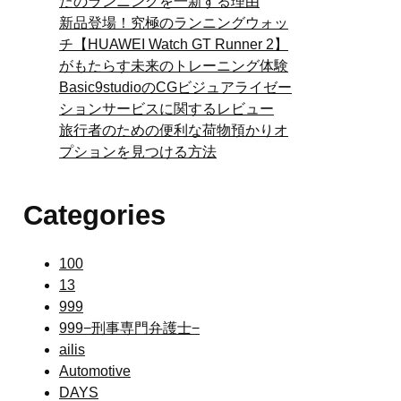
たのランニングを一新する理由
新品登場！究極のランニングウォッ
チ【HUAWEI Watch GT Runner 2】
がもたらす未来のトレーニング体験
Basic9studioのCGビジュアライゼー
ションサービスに関するレビュー
旅行者のための便利な荷物預かりオ
プションを見つける方法
Categories
100
13
999
999−刑事専門弁護士−
ailis
Automotive
DAYS