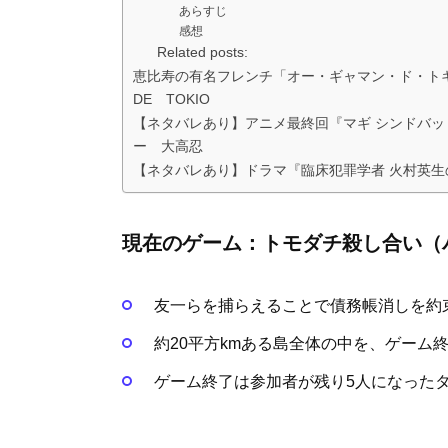
あらすじ
感想
Related posts:
恵比寿の有名フレンチ「オー・ギャマン・ド・トキ
DE TOKIO
【ネタバレあり】アニメ最終回『マギ シンドバッド
ー 大高忍
【ネタバレあり】ドラマ『臨床犯罪学者 火村英生
現在のゲーム：トモダチ殺し合い（
友一らを捕らえることで債務帳消しを約束
約20平方kmある島全体の中を、ゲーム
ゲーム終了は参加者が残り5人になった