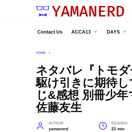
Skip
to
content
Contact Us
ACCA13
DAYS
HOME
»
ネタバレ『トモダチ
駆け引きに期待し
じ&感想 別冊少年
佐藤友生
AUTHOR
READING
yamanerd
22 min