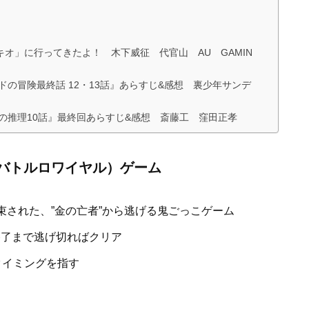
オ」に行ってきたよ！ 木下威征 代官山 AU GAMIN
の冒険最終話 12・13話』あらすじ&感想 裏少年サンデ
の推理10話』最終回あらすじ&感想 斎藤工 窪田正孝
バトルロワイヤル）ゲーム
された、”金の亡者”から逃げる鬼ごっこゲーム
終了まで逃げ切ればクリア
タイミングを指す