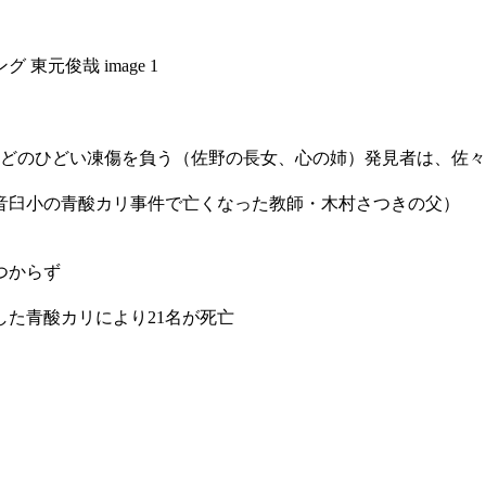
るほどのひどい凍傷を負う（佐野の長女、心の姉）発見者は、佐
は、音臼小の青酸カリ事件で亡くなった教師・木村さつきの父）
つからず
入した青酸カリにより21名が死亡