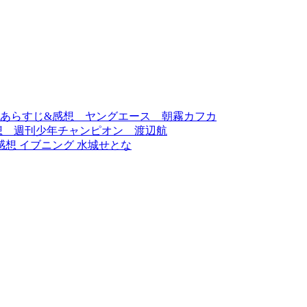
』あらすじ&感想 ヤングエース 朝霧カフカ
感想 週刊少年チャンピオン 渡辺航
感想 イブニング 水城せとな