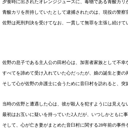
夕食時に出されたオレンジジュースに、毒物である青酸カリ
青酸カリを所持していたとして逮捕されたのは、現役の警察官
佐野は死刑判決を受けてなお、一貫して無罪を主張し続けて
佐野の息子である主人公の田村心は、加害者家族として不幸
すべてを諦めて受け入れていた心だったが、娘の誕生と妻の
そして心が佐野の弁護士に会うために音臼村を訪れると、突
当時の佐野と遭遇した心は、彼が殺人を犯すようには見えな
最初はお互いに疑いを持っていた2人だが、いつしかともに
そして、心が亡き妻がまとめた音臼村に関する28年前の事件