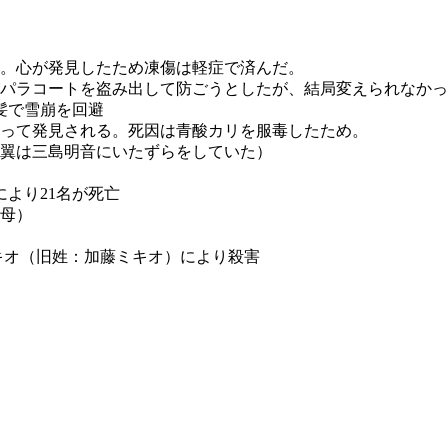
う。
心が発見したため凍傷は軽症で済んだ。
心がパラコートを盗み出して防ごうとしたが、結局変えられなか
一髪で雪崩を回避
となって発見される。死因は青酸カリを服毒したため。
谷川翼は三島明音にいたずらをしていた）
により21名が死亡
母）
ミキオ（旧姓：加藤ミキオ）により殺害