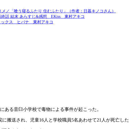
スメ／「喰う寝るふたり 住むふたり」（作者：日暮キノコさん）
終話 結末 あらすじ&感想 EKiss 東村アキコ
ミックス ヒバナ 東村アキコ
音臼村にある音臼小学校で毒物による事件が起こった。
に搬送され、児童16人と学校職員5名あわせて21人が死亡し