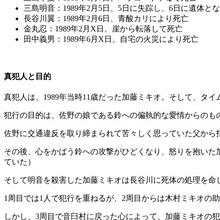
三島明音：1989年2月5日、5日に失踪し、6日に遺体
長谷川翼：1989年2月6日、青酸カリにより死亡
金丸忍：1989年2月X日、崖から転落して死亡
田中義男：
1989年6月X日、自宅の火災により死亡
真犯人と目的
真犯人は、1989年当時11歳だった加藤ミキオ。そして、タ
犯行の目的は、佐野の娘である鈴への偏執的な愛情からのも
佐野に交通違反を取り締まられて苦々しく思っていた父から
その後、心をかばう鈴への攻撃がひどくなり、怒りを抱いた
ていた）
そして明音を殺害した加藤ミキオは長谷川に死体の処理を命
1周目では1人で犯行を重ねるが、2周目からは木村ミキオの
しかし、3周目で音臼村に戻った心によって、加藤ミキオの