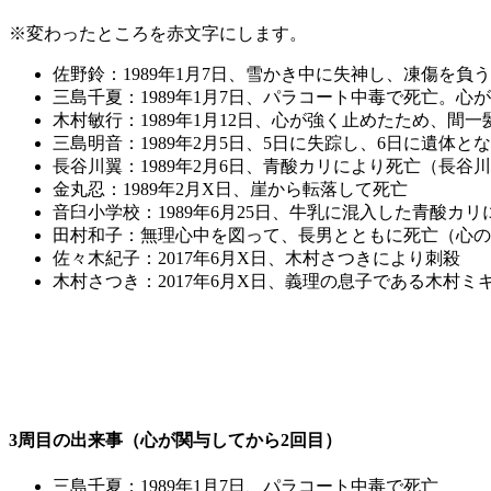
※変わったところを赤文字にします。
佐野鈴
：1989年1月7日、雪かき中に失神し、凍傷を負
三島千夏：1989年1月7日、パラコート中毒で死亡。
木村敏行：1989年1月12日、心が強く止めたため、間
三島明音：1989年2月5日、5日に失踪し、6日に遺体
長谷川翼：1989年2月6日、青酸カリにより死亡（長
金丸忍：1989年2月X日、崖から転落して死亡
音臼小学校：1989年6月25日、牛乳に混入した青酸カリ
田村和子：無理心中を図って、長男とともに死亡（心の
佐々木紀子：2017年6月X日、木村さつきにより刺殺
木村さつき：2017年6月X日、義理の息子である木村
3周目の出来事（心が関与してから2回目）
三島千夏：1989年1月7日、パラコート中毒で死亡