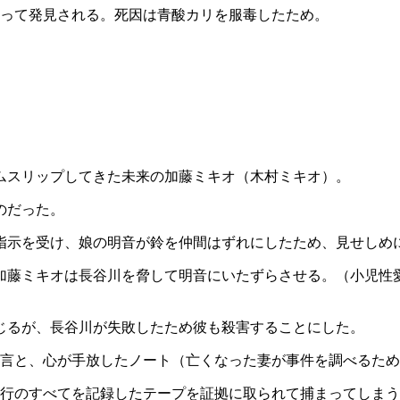
となって発見される。死因は青酸カリを服毒したため。
イムスリップしてきた未来の加藤ミキオ（木村ミキオ）。
のだった。
指示を受け、娘の明音が鈴を仲間はずれにしたため、見せしめ
加藤ミキオは長谷川を脅して明音にいたずらさせる。（小児性
じるが、長谷川が失敗したため彼も殺害することにした。
助言と、心が手放したノート（亡くなった妻が事件を調べるた
犯行のすべてを記録したテープを証拠に取られて捕まってしま