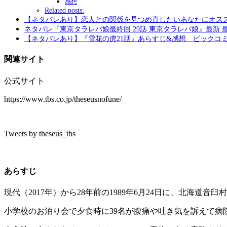
感想
Related posts:
【ネタバレあり】恋人との関係を見つめ直したいあなたにオス
ネタバレ『東京タラレバ娘最終回 29話 東京タラレバ娘』最新 最
【ネタバレあり】『雪花の虎21話』あらすじ&感想 ビックコ
関連サイト
公式サイト
https://www.tbs.co.jp/theseusnofune/
Tweets by theseus_tbs
あらすじ
現代（2017年）から28年前の1989年6月24日に、北海道
小学校のお泊り会で夕食時に39名が腹痛や吐き気を訴えて病院