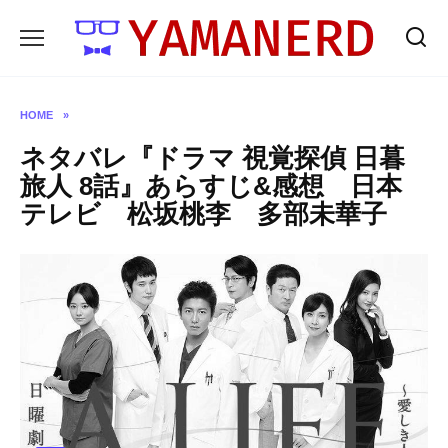
Skip
to
content
HOME
»
ネタバレ『ドラマ 視覚探偵 日暮
旅人 8話』あらすじ&感想 日本
テレビ 松坂桃李 多部未華子