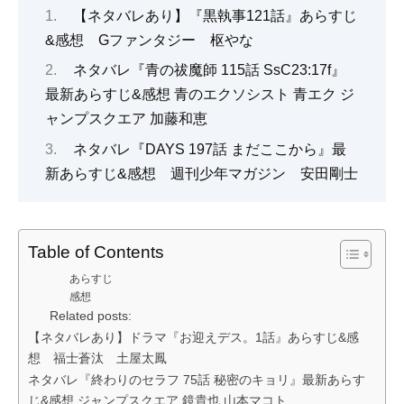
【ネタバレあり】『黒執事121話』あらすじ
&感想 Gファンタジー 枢やな
ネタバレ『青の祓魔師 115話 SsC23:17f』
最新あらすじ&感想 青のエクソシスト 青エク ジ
ャンプスクエア 加藤和恵
ネタバレ『DAYS 197話 まだここから』最
新あらすじ&感想 週刊少年マガジン 安田剛士
Table of Contents
あらすじ
感想
Related posts:
【ネタバレあり】ドラマ『お迎えデス。1話』あらすじ&感
想 福士蒼汰 土屋太鳳
ネタバレ『終わりのセラフ 75話 秘密のキョリ』最新あらす
じ&感想 ジャンプスクエア 鏡貴也 山本マコト