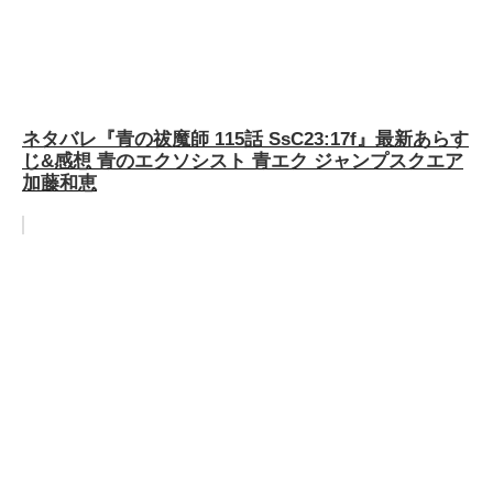
ネタバレ『青の祓魔師 115話 SsC23:17f』最新あらす
じ&感想 青のエクソシスト 青エク ジャンプスクエア
加藤和恵